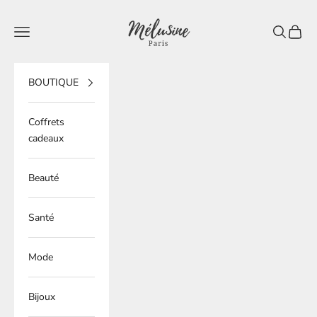
Passer au contenu
Mélusine Paris
Ouvrir la navigation
Ouvrir la 
Voir le
BOUTIQUE
Coffrets
cadeaux
Beauté
Santé
Mode
Bijoux