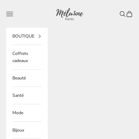
Passer au contenu
Mélusine Paris
Ouvrir la navigation
Ouvrir la 
Voir le
BOUTIQUE
Coffrets
cadeaux
Beauté
Santé
Mode
Bijoux