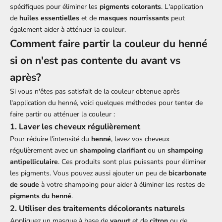
spécifiques pour éliminer les
pigments colorants
. L'application
de
huiles essentielles
et de
masques nourrissants
peut
également aider à atténuer la couleur.
Comment faire partir la couleur du henné
si on n'est pas contente du avant vs
après?
Si vous n'êtes pas satisfait de la couleur obtenue après
l'application du henné, voici quelques méthodes pour tenter de
faire partir ou atténuer la couleur :
1.
Laver les cheveux régulièrement
Pour réduire l'intensité du
henné
, lavez vos cheveux
régulièrement avec un
shampoing clarifiant
ou un
shampoing
antipelliculaire
. Ces produits sont plus puissants pour éliminer
les pigments. Vous pouvez aussi ajouter un peu de
bicarbonate
de soude
à votre shampoing pour aider à éliminer les restes de
pigments du henné
.
2.
Utiliser des traitements décolorants naturels
Appliquez un masque à base de
yaourt
et de
citron
ou de