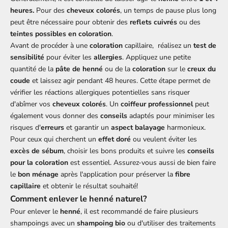
heures.
Pour des
cheveux colorés
, un temps de pause plus long
peut être nécessaire pour obtenir des
reflets cuivrés
ou des
teintes possibles en coloration
.
Avant de procéder à une
coloration
capillaire, réalisez un
test de
sensibilité
pour éviter les
allergies
. Appliquez une petite
quantité de la
pâte de henné
ou de la
coloration
sur le
creux du
coude
et laissez agir pendant 48 heures. Cette étape permet de
vérifier les réactions allergiques potentielles sans risquer
d'abîmer vos
cheveux colorés
. Un
coiffeur professionnel
peut
également vous donner des
conseils
adaptés pour minimiser les
risques d'
erreurs
et garantir un
aspect balayage
harmonieux.
Pour ceux qui cherchent un
effet doré
ou veulent éviter les
excès de sébum
, choisir les bons produits et suivre les
conseils
pour la coloration
est essentiel. Assurez-vous aussi de bien faire
le
bon ménage
après l'application pour préserver la
fibre
capillaire
et obtenir le résultat souhaité!
Comment enlever le henné naturel?
Pour enlever le
henné
, il est recommandé de faire plusieurs
shampoings avec un
shampoing bio
ou d'utiliser des traitements