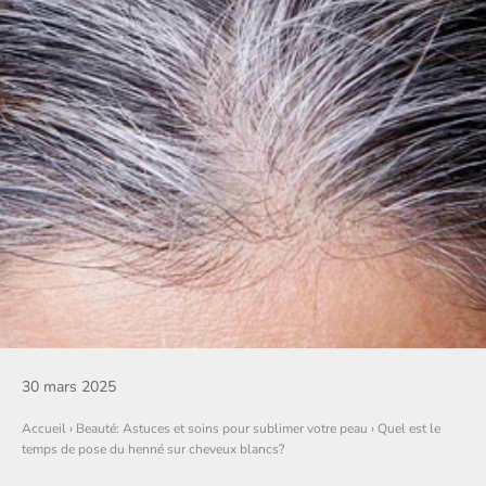
30 mars 2025
Accueil
›
Beauté: Astuces et soins pour sublimer votre peau
›
Quel est le
temps de pose du henné sur cheveux blancs?