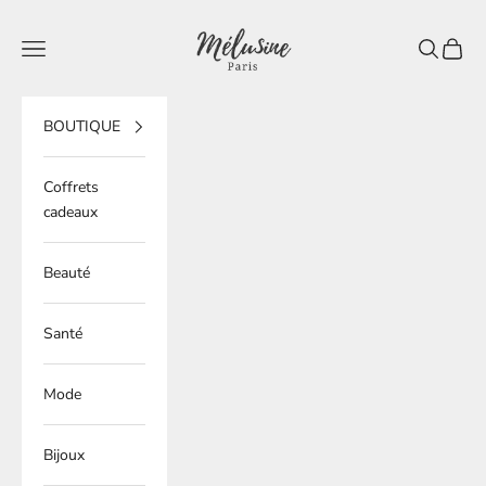
Passer au contenu
Mélusine Paris
Ouvrir la navigation
Ouvrir la 
Voir le
BOUTIQUE
Coffrets
cadeaux
Beauté
Santé
Mode
Bijoux