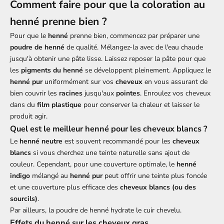
Comment faire pour que la coloration au
henné prenne bien ?
Pour que le
henné
prenne bien, commencez par préparer une
poudre de henné
de qualité. Mélangez-la avec de l'eau chaude
jusqu'à obtenir une pâte lisse. Laissez reposer la pâte pour que
les
pigments du henné
se développent pleinement. Appliquez le
henné pur
uniformément sur vos
cheveux
en vous assurant de
bien couvrir les
racines
jusqu'aux
pointes
. Enroulez vos cheveux
dans du
film plastique
pour conserver la chaleur et laisser le
produit agir.
Quel est le meilleur henné pour les cheveux blancs ?
Le
henné neutre
est souvent recommandé pour les
cheveux
blancs
si vous cherchez une teinte naturelle sans ajout de
couleur. Cependant, pour une couverture optimale, le
henné
indigo
mélangé au
henné pur
peut offrir une teinte plus foncée
et une couverture plus efficace des
cheveux blancs (ou des
sourcils
)
.
Par ailleurs, la poudre de henné hydrate le cuir chevelu.
Effets du henné sur les cheveux gras