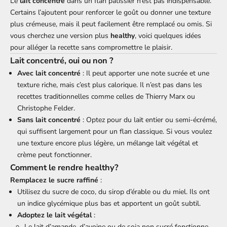
Le
lait concentré
dans un flan pâtissier n’est pas indispensable.
Certains l’ajoutent pour renforcer le goût ou donner une texture
plus crémeuse, mais il peut facilement être remplacé ou omis. Si
vous cherchez une version plus
healthy
, voici quelques idées
pour alléger la recette sans compromettre le plaisir.
Lait concentré, oui ou non ?
Avec lait concentré
: Il peut apporter une note sucrée et une
texture riche, mais c’est plus calorique. Il n’est pas dans les
recettes traditionnelles comme celles de Thierry Marx ou
Christophe Felder.
Sans lait concentré
: Optez pour du lait entier ou semi-écrémé,
qui suffisent largement pour un flan classique. Si vous voulez
une texture encore plus légère, un mélange lait végétal et
crème peut fonctionner.
Comment le rendre healthy?
Remplacez le sucre raffiné
:
Utilisez du sucre de coco, du sirop d’érable ou du miel. Ils ont
un indice glycémique plus bas et apportent un goût subtil.
Adoptez le lait végétal
:
Le lait d’amande, d’avoine ou de soja non sucré fonctionne