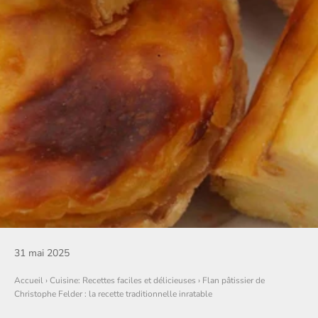
31 mai 2025
Accueil
›
Cuisine: Recettes faciles et délicieuses
›
Flan pâtissier de
Christophe Felder : la recette traditionnelle inratable