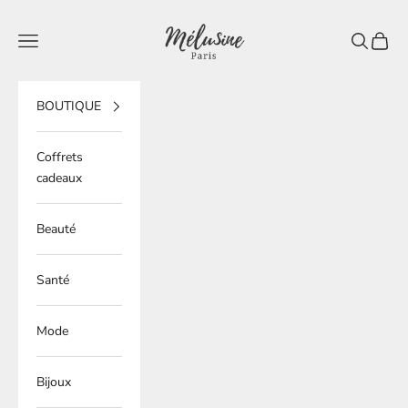
Passer au contenu
Mélusine Paris
Ouvrir la navigation
Ouvrir la 
Voir le
BOUTIQUE
Coffrets
cadeaux
Beauté
Santé
Mode
Bijoux