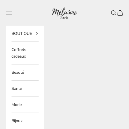
Passer au contenu
Mélusine Paris
Ouvrir la navigation
Ouvrir la 
Voir le
BOUTIQUE
Coffrets
cadeaux
Beauté
Santé
Mode
Bijoux