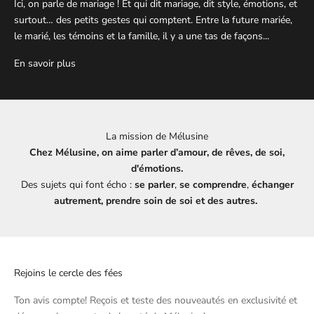
Ici, on parle de mariage ! Et qui dit mariage, dit style, émotions, et
surtout… des petits gestes qui comptent. Entre la future mariée,
le marié, les témoins et la famille, il y a une tas de façons...
En savoir plus
La mission de Mélusine
Chez Mélusine, on aime parler d’amour, de rêves, de soi,
d'émotions.
Des sujets qui font écho :
se parler
,
se comprendre
,
échanger
autrement, prendre soin de soi et des autres.
Rejoins le cercle des fées
Ton avis compte! Reçois et teste des nouveautés en exclusivité et