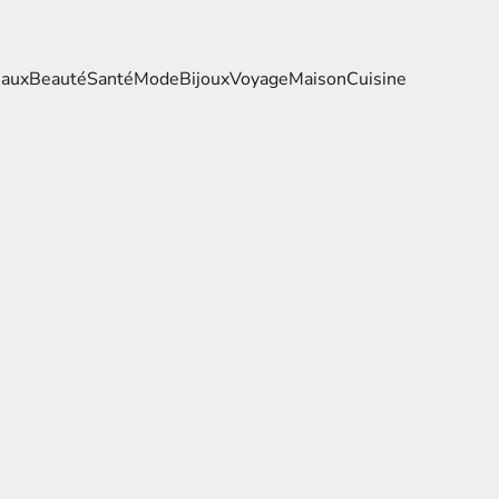
eaux
Beauté
Santé
Mode
Bijoux
Voyage
Maison
Cuisine