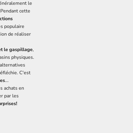
généralement le
Pendant cette
ctions
ès populaire
ion de réaliser
t le gaspillage
,
asins physiques.
alternatives
éfléchie. C'est
des
...
es achats en
r par les
urprises!