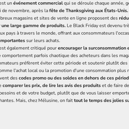
 est un
événement commercial
qui se déroule chaque année, 
i de novembre, après la
fête de Thanksgiving aux États-Unis.
breux magasins et sites de vente en ligne proposent des
rédu
r une large gamme de produits.
Le Black Friday est devenu tr
x pays à travers le monde, offrant aux consommateurs l'occas
importantes
sur leurs achats.
 est également critiqué pour
encourager la surconsommation e
le comportement parfois chaotique des acheteurs dans les mag
mateurs préfèrent éviter cette période et soutenir plutôt des 
comme l'achat local ou la promotion d'une consommation plus r
ouvent des
codes promo ou des soldes en dehors de ces pério
de
comparer les prix, de lire les avis des produits
et de faire d
besoins et de votre budget, plutôt que de vous laisser emporte
hantes. Mais, chez Mélusine, on fait
tout le temps des jolies s