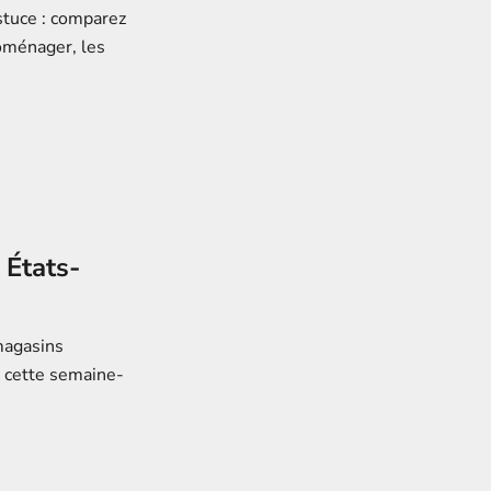
stuce : comparez
roménager, les
 États-
magasins
e cette semaine-