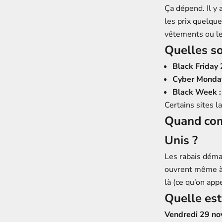
Ça dépend. Il y
les prix quelque
vêtements ou le
Quelles so
Black Friday 
Cyber Monday
Black Week :
Certains sites 
Quand com
Unis ?
Les rabais dém
ouvrent même à m
là (ce qu’on app
Quelle est
Vendredi 29 n