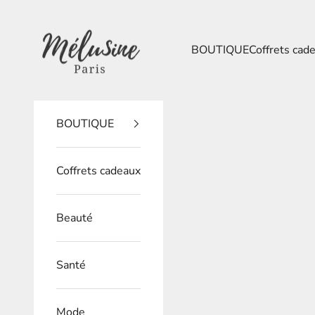
Passer au contenu
Mélusine Paris
BOUTIQUE
Coffrets cad
BOUTIQUE
Coffrets cadeaux
Beauté
Santé
Mode