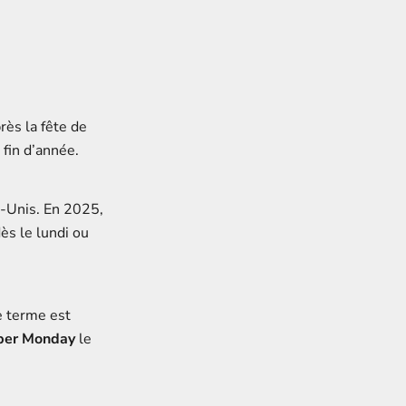
près la fête de
 fin d’année.
s-Unis. En 2025,
s le lundi ou
le terme est
ber Monday
le