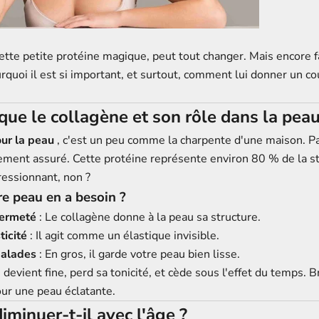
cette petite protéine magique, peut tout changer. Mais encore f
quoi il est si important, et surtout, comment lui donner un c
que le collagène et son rôle dans la peau
ur la peau
, c'est un peu comme la charpente d'une maison. Pa
ssement assuré. Cette protéine représente environ 80 % de la s
ressionnant, non ?
e peau en a besoin ?
fermeté
: Le collagène donne à la peau sa structure.
ticité
: Il agit comme un élastique invisible.
balades
: En gros, il garde votre peau bien lisse.
 devient fine, perd sa tonicité, et cède sous l'effet du temps. Br
our une peau éclatante.
iminuer-t-il avec l'âge ?