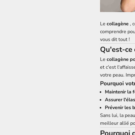
Le
collagène
, 
comprendre pour
vous dit tout !
Qu'est-ce 
Le
collagène po
et c'est l'affai
votre peau. Imp
Pourquoi votr
Maintenir la 
Assurer l'élas
Prévenir les 
Sans lui, la peau
meilleur allié p
Pourquoi d