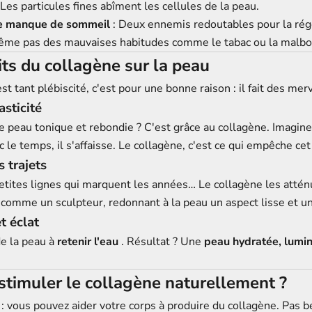
 Les particules fines abîment les cellules de la peau.
 le manque de sommeil
: Deux ennemis redoutables pour la rég
ême pas des mauvaises habitudes comme le tabac ou la malbo
its
du collagène sur la peau
st tant plébiscité, c'est pour une bonne raison : il fait des merv
asticité
e peau tonique et rebondie ? C'est grâce au collagène. Imagin
c le temps, il s'affaisse. Le collagène, c'est ce qui empêche ce
 trajets
tites lignes qui marquent les années… Le collagène les atté
it comme un sculpteur, redonnant à la peau un aspect lisse et u
t éclat
de la peau à
retenir l'eau
. Résultat ? Une
peau hydratée, lumi
timuler le collagène naturellement ?
: vous pouvez aider votre corps à produire du collagène. Pas b