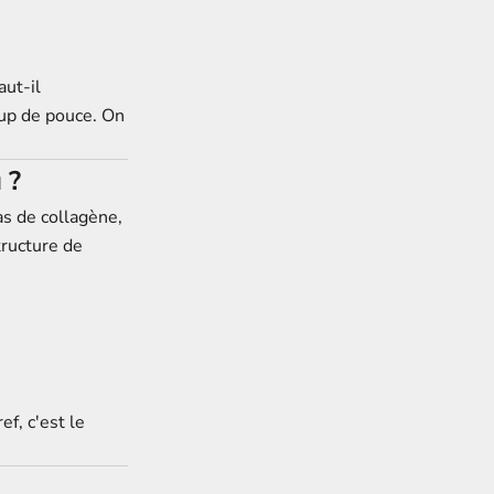
aut-il
oup de pouce. On
 ?
s de collagène,
tructure de
ef, c'est le