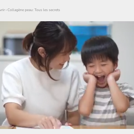
rir
›
Collagène peau: Tous les secrets