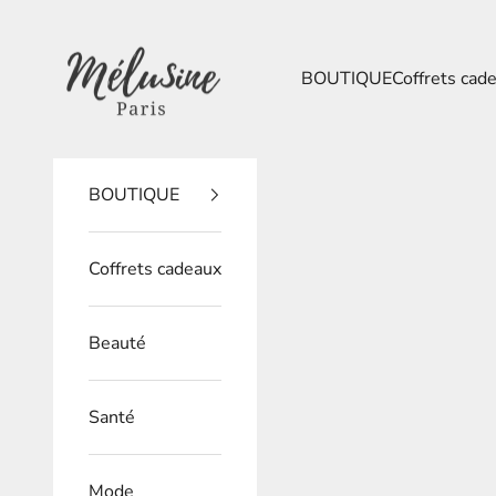
Passer au contenu
Mélusine Paris
BOUTIQUE
Coffrets cad
BOUTIQUE
Coffrets cadeaux
Beauté
Santé
Mode