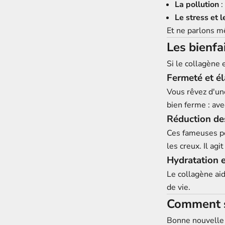
La pollution
:
Le stress et
Et ne parlons m
Les
bienfa
Si le collagène e
Fermeté et él
Vous rêvez d'un
bien ferme : ave
Réduction des
Ces fameuses pe
les creux. Il ag
Hydratation e
Le collagène ai
de vie.
Comment s
Bonne nouvelle 