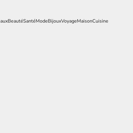
eaux
Beauté
Santé
Mode
Bijoux
Voyage
Maison
Cuisine