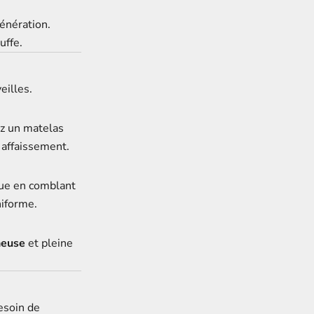
énération.
uffe.
eilles.
ez un matelas
t affaissement.
nue en comblant
niforme.
neuse
et pleine
esoin de