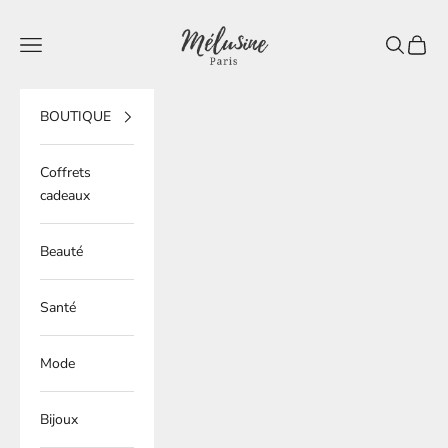
Passer au contenu
Mélusine Paris
Ouvrir la navigation
Ouvrir la 
Voir le
BOUTIQUE
Coffrets
cadeaux
Beauté
Santé
Mode
Bijoux