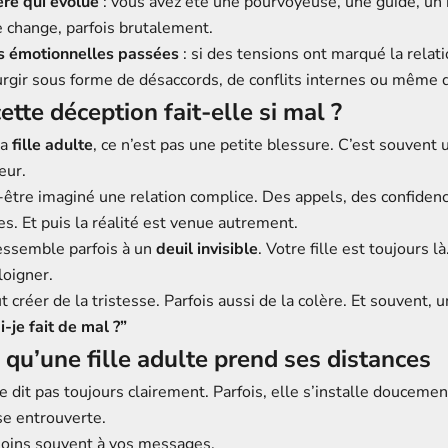
re qui évolue
: vous avez été une pourvoyeuse, une guide, un 
e change, parfois brutalement.
s émotionnelles passées
: si des tensions ont marqué la relati
rgir sous forme de désaccords, de conflits internes ou même d
ette déception fait-elle si mal ?
sa
fille adulte
, ce n’est pas une petite blessure. C’est souvent u
œur.
-être imaginé une relation complice. Des appels, des confiden
. Et puis la réalité est venue autrement.
essemble parfois à un
deuil invisible
. Votre fille est toujours là
loigner.
 créer de la tristesse. Parfois aussi de la colère. Et souvent, 
i-je fait de mal ?”
 qu’une fille adulte prend ses distances
e dit pas toujours clairement. Parfois, elle s’installe doucem
se entrouverte.
oins souvent à vos messages.