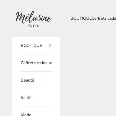
Passer au contenu
Mélusine Paris
BOUTIQUE
Coffrets cad
BOUTIQUE
Coffrets cadeaux
Beauté
Santé
Mode