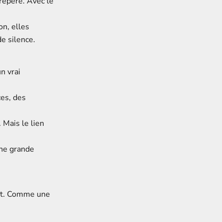
repère. Avec le
on, elles
e silence.
n vrai
ces, des
. Mais le lien
une grande
ent. Comme une