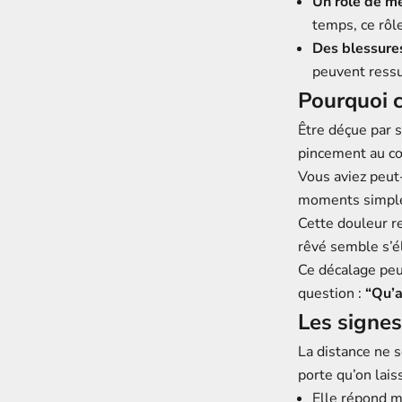
Un rôle de mè
temps, ce rôl
Des blessure
peuvent ressu
Pourquoi c
Être déçue par 
pincement au c
Vous aviez peut
moments simples
Cette douleur r
rêvé semble s’é
Ce décalage peut
question :
“Qu’a
Les signes
La distance ne s
porte qu’on lais
Elle répond m