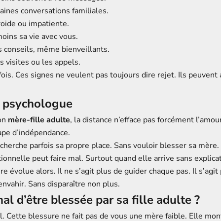
taines conversations familiales.
roide ou impatiente.
moins sa vie avec vous.
es conseils, même bienveillants.
s visites ou les appels.
ois. Ces signes ne veulent pas toujours dire rejet. Ils peuvent 
n psychologue
ion
mère-fille adulte
, la distance n’efface pas forcément l’amour
ape d’indépendance.
 cherche parfois sa propre place. Sans vouloir blesser sa mère.
onnelle peut faire mal. Surtout quand elle arrive sans explicat
re évolue alors. Il ne s’agit plus de guider chaque pas. Il s’agit
nvahir. Sans disparaître non plus.
al d’être blessée par sa fille adulte ?
al. Cette blessure ne fait pas de vous une mère faible. Elle m