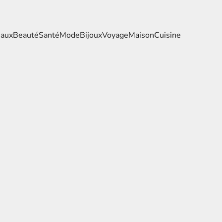
eaux
Beauté
Santé
Mode
Bijoux
Voyage
Maison
Cuisine