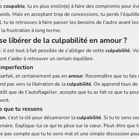
ns
coupable
, tu es plus enclin(e) à faire des compromis pour év
oids. Mais en acceptant trop de concessions, tu perds l'équilib
l, tu te retrouves à faire passer les besoins de l'autre avant les
la frustration à long terme.
 libérer de la culpabilité en amour ?
 il est tout à fait possible de s’alléger de cette
culpabilité
. Vo
nt t’aider à retrouver un certain équilibre.
’imperfection
parfait, et certainement pas en
amour
. Reconnaître que tu fais
and pas vers la libération de la
culpabilité
. On apprend tous de
tôt que de t’autoflageller, accepte que tu as fait ce que tu pou
ent.
ce que tu ressens
on
, c’est la clé pour désamorcer la
culpabilité
. Si tu te sens c
enaire. Explique-lui ce qui te pèse sur le cœur. Peut-être que 
 pas compte que tu te sens mal et une simple discussion pour