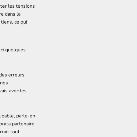
iter les tensions
re dans la
 tiens, ce qui
ici quelques
 des erreurs,
 nos
vais avec les
oupable, parle-en
ton/ta partenaire
rait tout