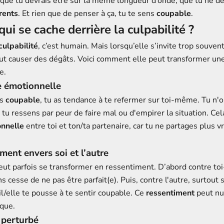
s que tu devrais être sur la même longueur d’onde, que tu ne de
érents
. Et rien que de penser à ça, tu te sens
coupable
.
ui se cache derrière la culpabilité ?
culpabilité
, c’est humain. Mais lorsqu’elle s’invite trop souven
eut causer des dégâts. Voici comment elle peut transformer une 
e.
e émotionnelle
ns
coupable
, tu as tendance à te refermer sur toi-même. Tu n'
tu ressens par peur de faire mal ou d'empirer la situation. Cel
onnelle
entre toi et ton/ta partenaire, car tu ne partages plus v
iment envers soi et l’autre
ut parfois se transformer en ressentiment. D’abord contre to
s cesse de ne pas être parfait(e). Puis, contre l'autre, surtout s
il/elle te pousse à te sentir coupable. Ce
ressentiment
peut nui
ique.
e perturbé