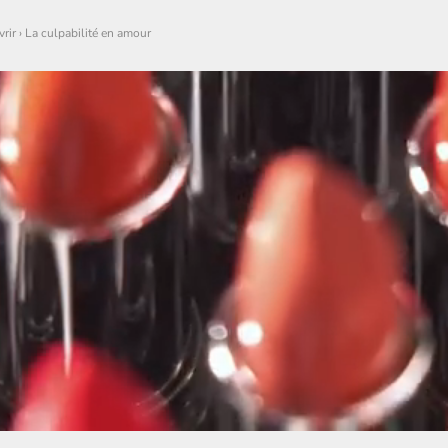
rir
›
La culpabilité en amour