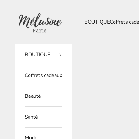
Passer au contenu
Mélusine Paris
BOUTIQUE
Coffrets cad
BOUTIQUE
Coffrets cadeaux
Beauté
Santé
Mode