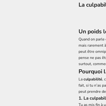
La culpabi
Un poids l
Quand on parle 
mais rarement à
peut être omnipr
pense ne pas êt
surtout, comment
Pourquoi l
La
culpabilité
, 
fait, si tu n’as 
peut prendre d
1. La culpabi
Tu as mis fin à u