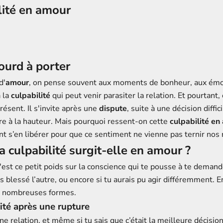
lité en amour
ourd à porter
d'
amour
, on pense souvent aux moments de bonheur, aux émot
 la
culpabilité
qui peut venir parasiter la relation. Et pourtant
ésent. Il s'invite après une
dispute
, suite à une décision diffic
re à la hauteur. Mais pourquoi ressent-on cette
culpabilité en
 s’en libérer pour que ce sentiment ne vienne pas ternir nos r
a culpabilité surgit-elle en amour ?
c'est ce petit poids sur la conscience qui te pousse à te demand
pas blessé l’autre, ou encore si tu aurais pu agir différemment. 
e nombreuses formes.
lité après une rupture
ne relation, et même si tu sais que c’était la meilleure décision