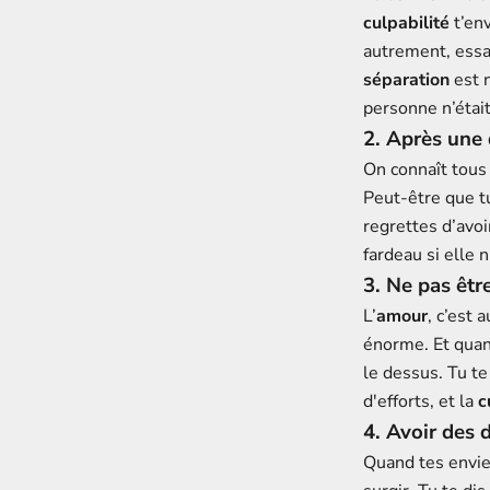
culpabilité
t’env
autrement, essay
séparation
est n
personne n’était
2. Après une 
On connaît tou
Peut-être que tu
regrettes d’avo
fardeau si elle 
3. Ne pas êtr
L’
amour
, c’est 
énorme. Et quand
le dessus. Tu te
d'efforts, et la
c
4. Avoir des d
Quand tes envies