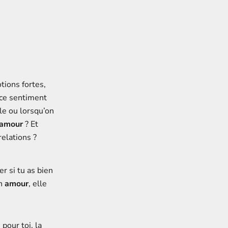
ions fortes,
, ce sentiment
ile ou lorsqu’on
 amour
? Et
elations ?
er si tu as bien
En
amour
, elle
 pour toi, la