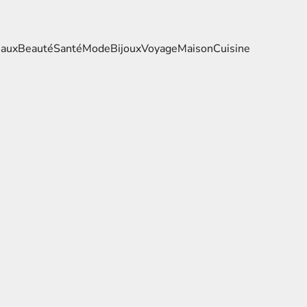
eaux
Beauté
Santé
Mode
Bijoux
Voyage
Maison
Cuisine