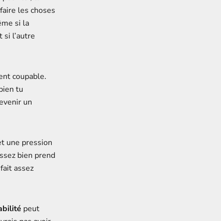
faire les choses
ême si la
si l’autre
sent coupable.
bien tu
evenir un
met une pression
assez bien prend
fait assez
bilité
peut