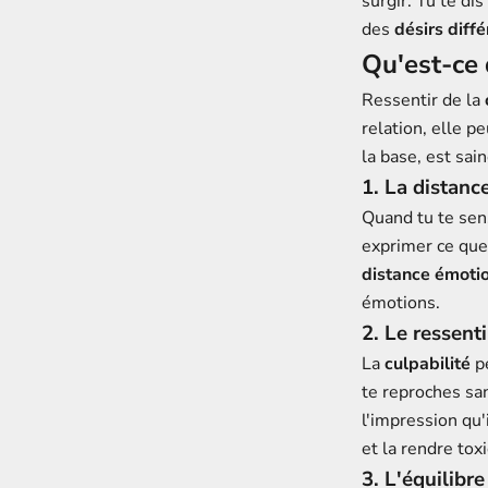
surgir. Tu te di
des
désirs diff
Qu'est-ce q
Ressentir de la
relation, elle p
la base, est sain
1. La distanc
Quand tu te se
exprimer ce que 
distance émoti
émotions.
2. Le ressent
La
culpabilité
pe
te reproches san
l'impression qu'
et la rendre tox
3. L'équilibr