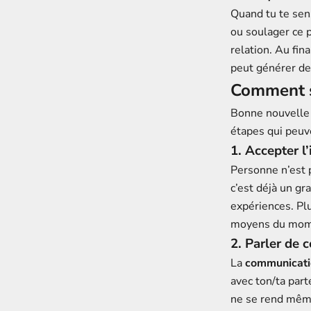
Quand tu te se
ou soulager ce p
relation. Au fina
peut générer de 
Comment se
Bonne nouvelle :
étapes qui peuve
1. Accepter l
Personne n’est 
c’est déjà un gr
expériences. Plu
moyens du mom
2. Parler de 
La
communicati
avec ton/ta part
ne se rend même