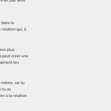
vrais pas avoir
t dans la
relation qui, à
oses plus
a peut créer une
raiment tes
i-même, car tu
i tu as
re à la relation