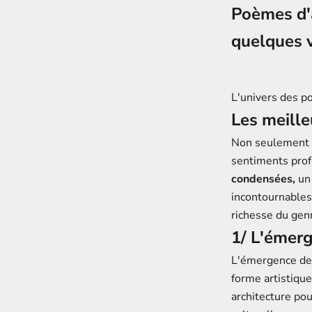
Poèmes d'
quelques 
L'univers des p
Les meill
Non seulement i
sentiments pro
condensées,
un 
incontournables
richesse du gen
1/ L'émer
L'émergence des
forme artistique
architecture po