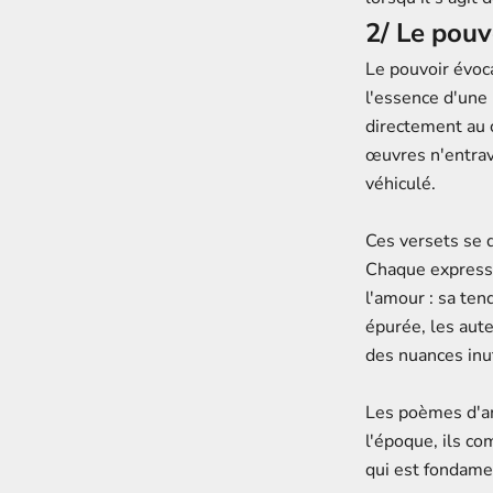
2/ Le pou
Le pouvoir évoca
l'essence d'une
directement au 
œuvres n'entrave
véhiculé.
Ces versets se 
Chaque express
l'amour : sa ten
épurée, les aut
des nuances inut
Les poèmes d'am
l'époque, ils c
qui est fondame