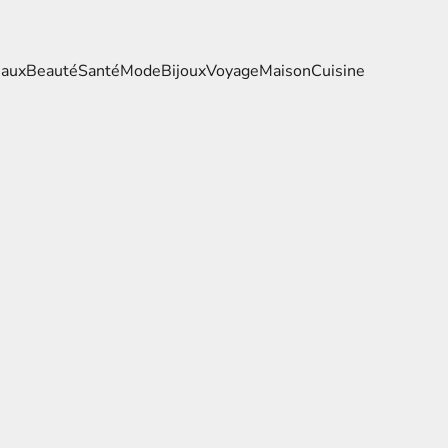
eaux
Beauté
Santé
Mode
Bijoux
Voyage
Maison
Cuisine