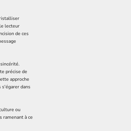
istalliser
le lecteur
ncision de ces
 message
sincérité.
tte précise de
 cette approche
 s'égarer dans
culture ou
s ramenant à ce