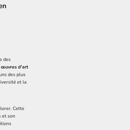
en
e des
s
œuvres d'art
uns des plus
versité et la
orer. Cette
s et son
itions