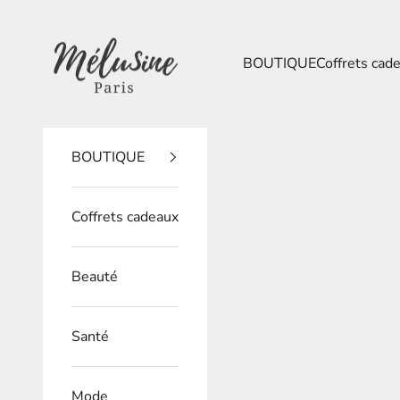
Passer au contenu
Mélusine Paris
BOUTIQUE
Coffrets cad
BOUTIQUE
Coffrets cadeaux
Beauté
Santé
Mode