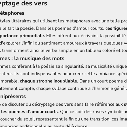
yptage des vers
métaphores
tyles littéraires qui utilisent les métaphores avec une telle pr
 le fait la poésie. Dans les poèmes d'amour courts, c
es figure
portance primordiale.
Elles offrent aux écrivains la possibilit
, d'explorer l'infini du sentiment amoureux à travers quelques 
s
transforment ainsi le verbe simple en un tableau coloré et to
hmes : la musique des mots
hmes confèrent à la poésie sa singularité, sa musicalité unique
ateur. Ils sont indispensables pour créer cette ambiance spéci
émorable,
chaque strophe inoubliable
. Dans un court poème 
battement compte, chaque syllabe contribue à l'harmonie génér
niprésents
e de discuter du décryptage des vers sans faire référence aux
s
s les poèmes d'amour court
s. Que ce soit des roses symbolisa
coucher du soleil représentant la fin ou une transition, ces 
imension additionnelle au texte déjà dense.