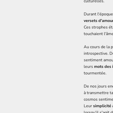
culturelles.
Durant l'époqu
versets d'amour
Ces strophes éta
touchaient l'âme
Au cours de la 
introspective. 
sentiment amour
leurs
mots des
tourmentée.
De nos jours en
à transmettre ta
cosmos sentime
Leur
simplicité
lorsqu'il s'agit