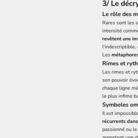
3/ Le décr
Le rôle des 
Rares sont les s
intensité comme
revêtent une im
l'indescriptible
Les
métaphore
Rimes et ryt
Les rimes et ryt
son pouvoir évoc
chaque ligne m
le plus infime 
Symboles om
Il est impossibl
récurrents dan
passionné ou le 
apportent une d