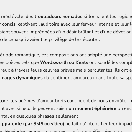
e médiévale, des
troubadours nomades
sillonnaient les régions
 concis
, captivant l'auditoire avec leur ferveur intense et leur 
ient souvent imprégnées d'un désir brûlant et d'une dévotion i
 de ceux qui avaient le privilège de les écouter.
période romantique, ces compositions ont adopté une perspect
Des poètes tels que
Wordsworth ou Keats
ont sondé les compl
eux à travers leurs œuvres brèves mais percutantes. Ils ont 
 images dynamiques
du sentiment amoureux dans toute sa sp
core, les poèmes d'amour brefs continuent de nous envoûter pa
nt avec si peu. Ils peuvent saisir un
moment éphémère
ou enc
ntal en quelques phrases seulement.
 apparente (par SMS ou video
) ne fait qu'intensifier leur impa
 de dépeindre l'amour, moins peut parfois signifier bien plus