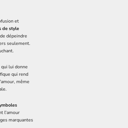
ofusion et
s de style
é de dépeindre
vers seulement.
uchant.
 qui lui donne
fique qui rend
d'amour, même
ale.
ymboles
nt l'amour
images marquantes