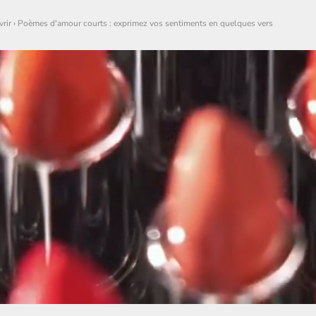
rir
›
Poèmes d'amour courts : exprimez vos sentiments en quelques vers