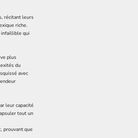
, récitant leurs
lexique riche.
nfaillible qui
ive plus
exités du
esquissé avec
lendeur
r leur capacité
apsuler tout un
ct, prouvant que