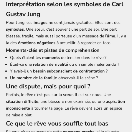
Interprétation selon les symboles de Carl
Gustav Jung
Pour Jung, ces
images
ne sont jamais gratuites. Elles sont des
symboles
. Une sœur, c’est souvent une part de soi. Une part
blessée, fragile, mais aussi porteuse d’un message de l’
âme
. Il y a
là des
émotions négatives
à accueillir, à regarder en face.
Moments-clés et pistes de compréhension
Quels étaient les
moments
de tension dans le rêve ?
Était-ce une
relation de rivalité
ou un simple malentendu ?
Y avait-il un
besoin subconscient de confrontation
?
Un
membre de la famille
observait-il la scène ?
Une dispute, mais pour quoi ?
Parfois, le rêve n’est pas sur la sœur. Il est sur nous. Une
situation difficile
, une blessure non exprimée, ou une
aspiration
inconsciente
à tourner la page. Le rêve devient alors un espace
de mise à plat.
Ce que le rêve vous souffle tout bas
Si vous rêvez souvent de cette
personne proche
, si la dispute