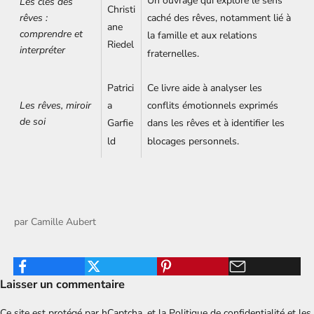
Un ouvrage qui explore le sens
Les clés des
Christi
rêves :
caché des rêves, notamment lié à
ane
comprendre et
la famille et aux relations
Riedel
interpréter
fraternelles.
Patrici
Ce livre aide à analyser les
Les rêves, miroir
a
conflits émotionnels exprimés
de soi
Garfie
dans les rêves et à identifier les
ld
blocages personnels.
par
Camille Aubert
Laisser un commentaire
Ce site est protégé par hCaptcha, et la
Politique de confidentialité
et les