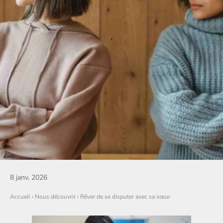
8 janv. 2026
Accueil
›
Nous découvrir
›
Rêver de se disputer avec sa sœur