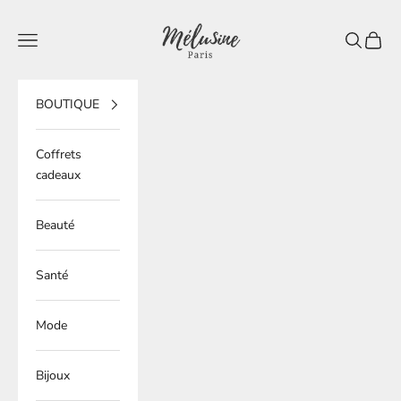
Passer au contenu
Mélusine Paris
Ouvrir la navigation
Ouvrir la 
Voir le
BOUTIQUE
Coffrets
cadeaux
Beauté
Santé
Mode
Bijoux