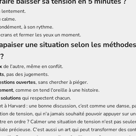
ire baisser sa tension en 5 minutes ?
u
lentement.
 calme.
ondément, à son rythme.
écrans et fermer les yeux un moment.
paiser une situation selon les méthode
 ?
x
de l'autre, même en conflit.
ts
, pas des jugements.
estions ouvertes
, sans chercher à piéger.
vement
, comme on tend l'oreille à une histoire.
solutions
qui respectent chacun.
t à Harvard : une bonne discussion, c’est comme une danse, pa
tion de tension, qui n'a jamais souhaité pouvoir appuyer sur u
tre en ordre ? Calmer une situation de tension n'est pas seul
ale précieuse. C'est aussi un art qui peut transformer des con