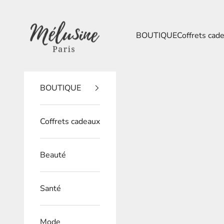
Passer au contenu
Mélusine Paris
BOUTIQUE
Coffrets cad
BOUTIQUE
Coffrets cadeaux
Beauté
Santé
Mode