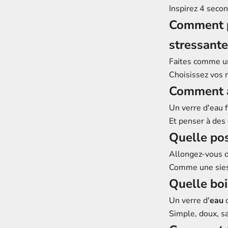
Inspirez 4 seco
Comment pu
stressante
Faites comme un 
Choisissez vos 
Comment a
Un verre d'eau f
Et penser à des
Quelle posi
Allongez-vous 
Comme une siest
Quelle boi
Un verre d'
eau
o
Simple, doux, s