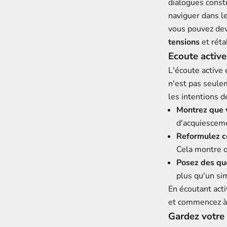
dialogues constr
naviguer dans l
vous pouvez dev
tensions
et réta
Ecoute active
L'écoute active
n'est pas seule
les intentions d
Montrez que 
d'acquiesceme
Reformulez c
Cela montre q
Posez des que
plus qu'un sim
En écoutant act
et commencez à d
Gardez votre 