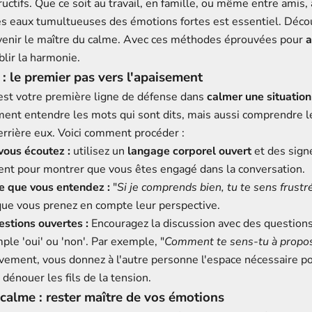
uctifs. Que ce soit au travail, en famille, ou même entre amis,
es eaux tumultueuses des émotions fortes est essentiel. Dé
enir le maître du calme. Avec ces méthodes éprouvées pour
a
blir la harmonie.
 : le premier pas vers l'apaisement
 est votre première ligne de défense dans
calmer une situation
ment entendre les mots qui sont dits, mais aussi comprendre 
errière eux. Voici comment procéder :
vous écoutez :
utilisez un
langage corporel ouvert
et des sign
nt pour montrer que vous êtes engagé dans la conversation.
e que vous entendez :
"
Si je comprends bien, tu te sens frustré
ue vous prenez en compte leur perspective.
stions ouvertes :
Encouragez la discussion avec des question
ple 'oui' ou 'non'. Par exemple, "
Comment te sens-tu à propos
ivement, vous donnez à l'autre personne l'espace nécessaire p
énouer les fils de la tension.
calme : rester maître de vos émotions