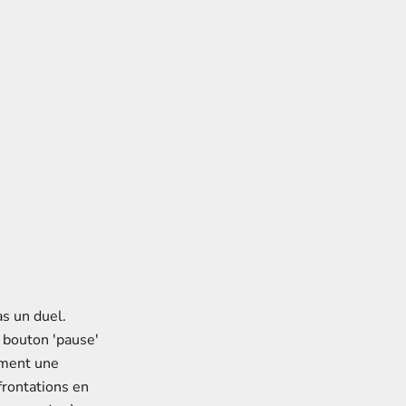
s
s un duel.
n bouton 'pause'
ement une
frontations en