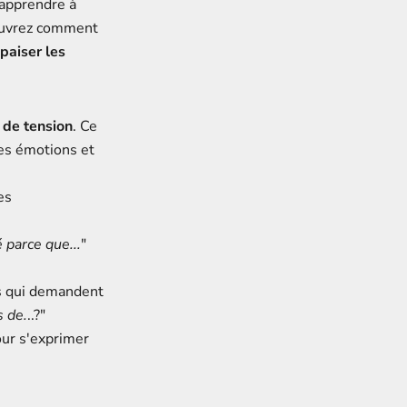
 apprendre à
couvrez comment
paiser les
 de tension
. Ce
les émotions et
es
 parce que...
"
s qui demandent
 de.
..?"
our s'exprimer