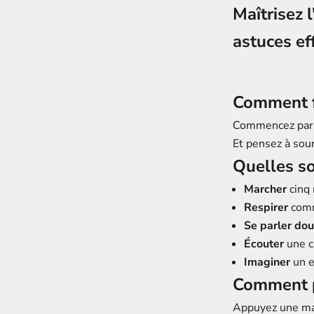
Maîtrisez 
astuces ef
Comment fa
Commencez par 
Et pensez à sou
Quelles so
Marcher
cinq 
Respirer
comm
Se parler do
Écouter
une c
Imaginer
un e
Comment p
Appuyez une mai