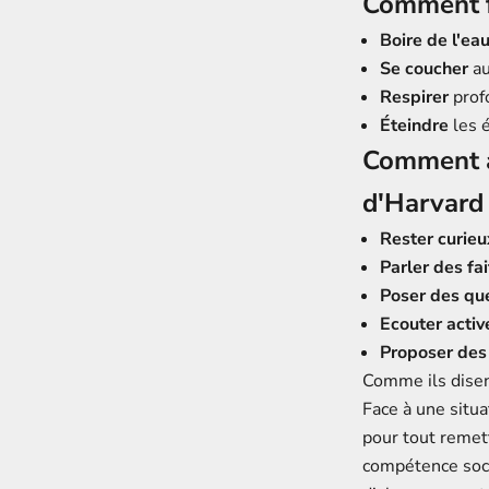
Comment fa
Boire de l'ea
Se coucher
au
Respirer
prof
Éteindre
les 
Comment a
d'Harvard
Rester curieu
Parler des fai
Poser des qu
Ecouter acti
Proposer des 
Comme ils disen
Face à une situa
pour tout remet
compétence soci