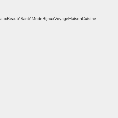
eaux
Beauté
Santé
Mode
Bijoux
Voyage
Maison
Cuisine