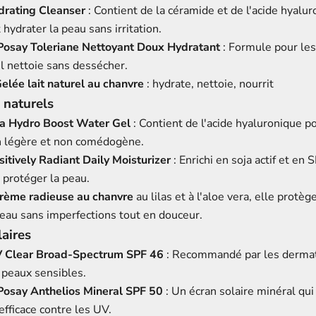
drating Cleanser
: Contient de la céramide et de l'acide hyalu
 hydrater la peau sans irritation.
osay Toleriane Nettoyant Doux Hydratant
: Formule pour le
il nettoie sans dessécher.
elée lait naturel au chanvre
: hydrate, nettoie, nourrit
 naturels
a Hydro Boost Water Gel
: Contient de l'acide hyaluronique p
n légère et non comédogène.
itively Radiant Daily Moisturizer
: Enrichi en soja actif et en 
 protéger la peau.
crème radieuse au chanvre
au lilas et à l'aloe vera, elle protèg
peau sans imperfections tout en douceur.
aires
 Clear Broad-Spectrum SPF 46
: Recommandé par les derma
 peaux sensibles.
osay Anthelios Mineral SPF 50
: Un écran solaire minéral qui
efficace contre les UV.