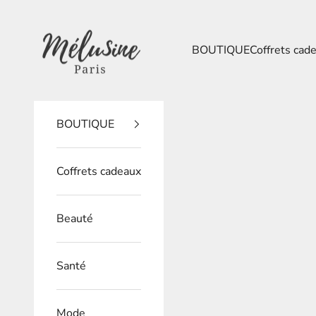
Passer au contenu
Mélusine Paris
BOUTIQUE
Coffrets cad
BOUTIQUE
Coffrets cadeaux
Beauté
Santé
Mode