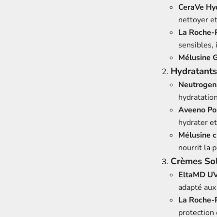
CeraVe Hy
nettoyer et
La Roche-P
sensibles, 
Mélusine G
Hydratants
Neutrogen
hydratatio
Aveeno Pos
hydrater et
Mélusine 
nourrit la 
Crèmes Sol
EltaMD UV
adapté aux
La Roche-P
protection 