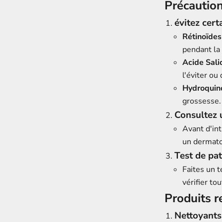
Précaution
évitez cert
Rétinoïdes
pendant la
Acide Sali
l'éviter ou 
Hydroquin
grossesse.
Consultez 
Avant d'int
un dermato
Test de pa
Faites un t
vérifier to
Produits 
Nettoyants