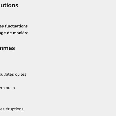
autions
es fluctuations
sage de manière
femmes
ulfates ou les
ra ou la
les éruptions