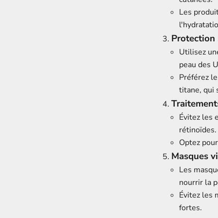
Les produit
l'hydratatio
Protection 
Utilisez un
peau des U
Préférez le
titane, qui
Traitement
Évitez les
rétinoïdes.
Optez pour 
Masques v
Les masque
nourrir la 
Évitez les
fortes.