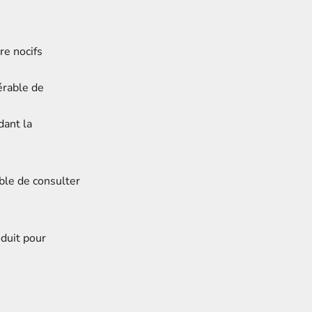
re nocifs
férable de
dant la
able de consulter
oduit pour