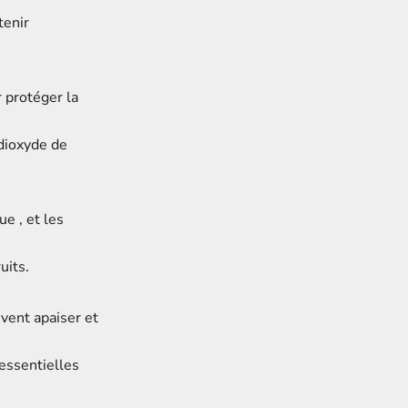
tenir
 protéger la
 dioxyde de
que
,
et les
uits.
vent apaiser et
essentielles