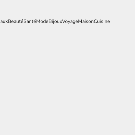
eaux
Beauté
Santé
Mode
Bijoux
Voyage
Maison
Cuisine