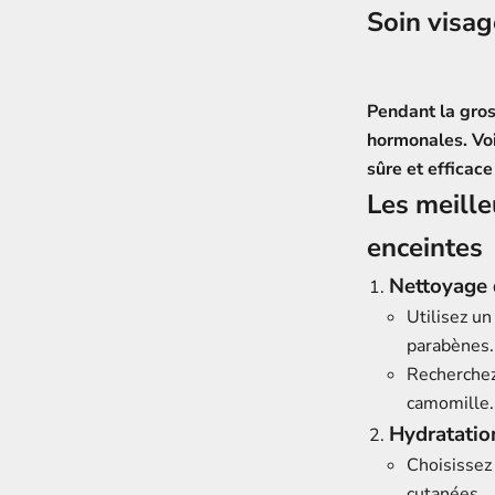
Soin visag
Pendant la gros
hormonales. Voi
sûre et efficac
Les meille
enceintes
Nettoyage 
Utilisez u
parabènes.
Recherchez
camomille.
Hydratatio
Choisissez
cutanées.