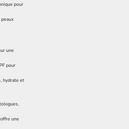
ronique pour
s peaux
our une
SPF pour
e, hydrate et
tologues,
 offre une