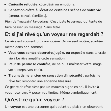
Curiosité refoulée
, côté désir ou émotions.
Sensation d’être à l’écart de certaines scènes de votre vie
(amour, travail, famille…).
Rien de “malsain” là-dedans. C’est juste le cerveau qui tente de
faire passer un message. Sans filtre.
Et si j’ai rêvé qu’un voyeur me regardait ?
Ce rêve est souvent plus anxiogène. On se sent violé·e, scruté·e…
même dans son sommeil.
Vous vous sentez observé·e, jugé·e, ou exposé·e
dans la vraie
vie ? Le rêve amplifie cette sensation.
Peur de perdre le contrôle
, de ne plus maîtriser votre image,
votre corps, vos choix.
Traumatisme ancien ou sensation d’insécurité
: parfois, le
rêve fait remonter une ancienne blessure.
Ce genre de rêve n’est pas un mauvais signe en soi. Il invite à
vous recentrer. À poser vos limites. Même symboliquement.
Qu'est-ce qu'un voyeur ?
Un
voyeur
est une personne qui obtient du plaisir en observant