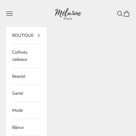
Passer au contenu
Mélusine Paris
Ouvrir la navigation
Ouvrir la 
Voir le
BOUTIQUE
Coffrets
cadeaux
Beauté
Santé
Mode
Bijoux