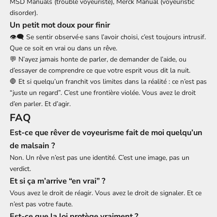
MSD Manuals (trouble voyeuriste)
,
Merck Manual (voyeuristic
disorder)
.
Un petit mot doux pour finir
👁️🗨️ Se sentir observé·e sans l’avoir choisi, c’est toujours intrusif.
Que ce soit en vrai ou dans un rêve.
💬 N’ayez jamais honte de parler, de demander de l’aide, ou
d’essayer de comprendre ce que votre esprit vous dit la nuit.
🛑 Et si quelqu’un franchit vos limites dans la réalité : ce n’est pas
“juste un regard”. C’est une frontière violée. Vous avez le droit
d’en parler. Et d’agir.
FAQ
Est-ce que rêver de voyeurisme fait de moi quelqu’un
de malsain ?
Non. Un rêve n’est pas une identité. C’est une image, pas un
verdict.
Et si ça m’arrive “en vrai” ?
Vous avez le droit de réagir. Vous avez le droit de signaler. Et ce
n’est pas votre faute.
Est-ce que la loi protège vraiment ?