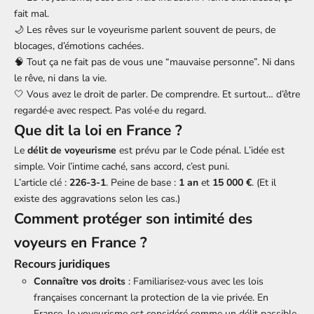
fait mal.
🌙 Les rêves sur le voyeurisme parlent souvent de peurs, de
blocages, d’émotions cachées.
🧠 Tout ça ne fait pas de vous une “mauvaise personne”. Ni dans
le rêve, ni dans la vie.
🤍 Vous avez le droit de parler. De comprendre. Et surtout… d’être
regardé·e avec respect. Pas volé·e du regard.
Que dit la loi en France ?
Le
délit de voyeurisme
est prévu par le Code pénal. L’idée est
simple. Voir l’intime caché, sans accord, c’est puni.
L’article clé :
226-3-1
. Peine de base :
1 an
et
15 000 €
. (Et il
existe des aggravations selon les cas.)
Comment protéger son intimité des
voyeurs en France ?
Recours juridiques
Connaître vos droits
: Familiarisez-vous avec les lois
françaises concernant la protection de la vie privée. En
France, le voyeurisme est considéré comme un délit passible