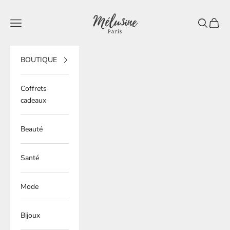
Passer au contenu
Mélusine Paris
Ouvrir la navigation
Ouvrir la 
Voir le
BOUTIQUE
Coffrets
cadeaux
Beauté
Santé
Mode
Bijoux