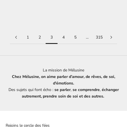
rêve n’est pas un message moral. Les rêves intimes existent
depuis ...
En savoir plus
1
2
3
4
5
…
315
La mission de Mélusine
Chez Mélusine, on aime parler d’amour, de rêves, de soi,
d'émotions.
Des sujets qui font écho :
se parler
,
se comprendre
,
échanger
autrement, prendre soin de soi et des autres.
Rejoins le cercle des fées