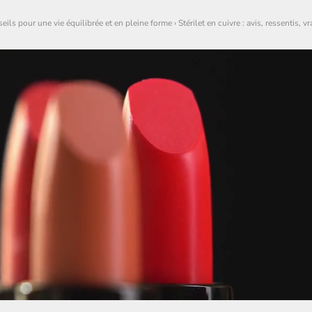
seils pour une vie équilibrée et en pleine forme
›
Stérilet en cuivre : avis, ressentis, 