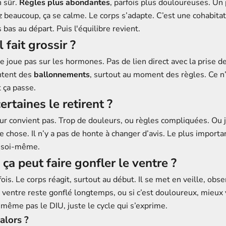
n sûr.
Règles plus abondantes
, parfois plus douloureuses. Un
 beaucoup, ça se calme. Le corps s’adapte. C’est une cohabitat
 bas au départ. Puis l'équilibre revient.
l fait grossir ?
e joue pas sur les hormones. Pas de lien direct avec la prise d
ntent des
ballonnements
, surtout au moment des règles. Ce n’
t ça passe.
ertaines le retirent ?
eur convient pas. Trop de douleurs, ou règles compliquées. Ou 
e chose. Il n’y a pas de honte à changer d’avis. Le plus importan
c soi-même.
 ça peut faire gonfler le ventre ?
fois. Le corps réagit, surtout au début. Il se met en veille, obse
le ventre reste gonflé longtemps, ou si c’est douloureux, mieux 
t même pas le DIU, juste le cycle qui s’exprime.
 alors ?