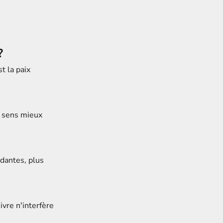
?
t la paix
e sens mieux
ndantes, plus
vre n'interfère