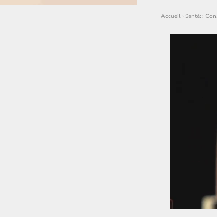
Accueil
›
Santé: : Con