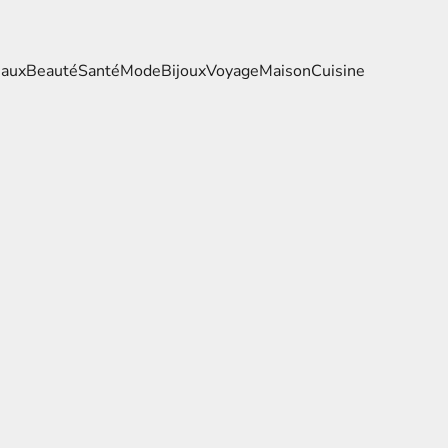
eaux
Beauté
Santé
Mode
Bijoux
Voyage
Maison
Cuisine