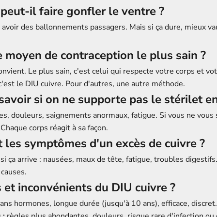
 peut-il faire gonfler le ventre ?
 y avoir des ballonnements passagers. Mais si ça dure, mieux va
e moyen de contraception le plus sain ?
onvient. Le plus sain, c'est celui qui respecte votre corps et vo
c'est le DIU cuivre. Pour d'autres, une autre méthode.
voir si on ne supporte pas le stérilet en
s, douleurs, saignements anormaux, fatigue. Si vous ne vous 
 Chaque corps réagit à sa façon.
 les symptômes d'un excès de cuivre ?
 si ça arrive : nausées, maux de tête, fatigue, troubles digestif
 causes.
et inconvénients du DIU cuivre ?
ans hormones, longue durée (jusqu'à 10 ans), efficace, discret.
 :
règles plus abondantes, douleurs, risque rare d'infection ou