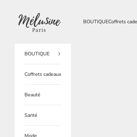
Passer au contenu
Mélusine Paris
BOUTIQUE
Coffrets cad
BOUTIQUE
Coffrets cadeaux
Beauté
Santé
Mode