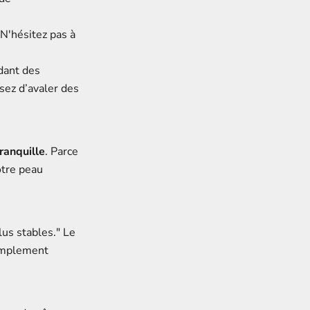
 N'hésitez pas à
ndant des
ssez d’avaler des
tranquille
. Parce
otre peau
lus stables." Le
simplement