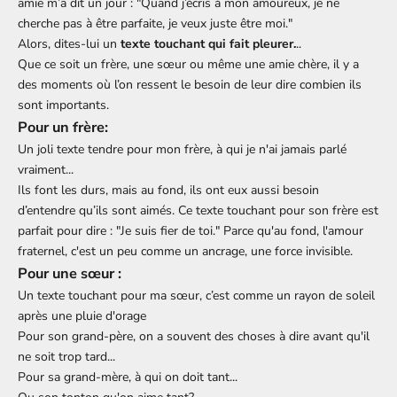
amie m’a dit un jour : "Quand j’écris à mon amoureux, je ne
cherche pas à être parfaite, je veux juste être moi."
Alors, dites-lui un
texte touchant qui fait pleurer.
..
Que ce soit un frère, une sœur ou même une amie chère, il y a
des moments où l’on ressent le besoin de leur dire combien ils
sont importants.
Pour un frère:
Un joli
texte tendre pour mon frère,
à qui je n'ai jamais parlé
vraiment...
Ils font les durs, mais au fond, ils ont eux aussi besoin
d’entendre qu’ils sont aimés. Ce texte touchant pour son frère est
parfait pour dire : "Je suis fier de toi." Parce qu'au fond, l'amour
fraternel, c'est un peu comme un ancrage, une force invisible.
Pour une sœur :
Un
texte touchant pour ma sœur,
c’est comme un rayon de soleil
après une pluie d'orage
Pour son
grand-père
, on a souvent des choses à dire avant qu'il
ne soit trop tard...
Pour
sa grand-mère
, à qui on doit tant...