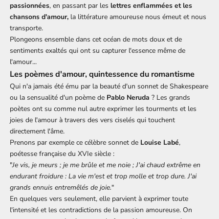
passionnées
, en passant par les
lettres enflammées et les
chansons d'amour,
la littérature amoureuse nous émeut et nous
transporte.
Plongeons ensemble dans cet océan de mots doux et de
sentiments exaltés qui ont su capturer l'essence même de
l'amour...
Les poèmes d'amour, quintessence du romantisme
Qui n'a jamais été ému par la beauté d'un sonnet de Shakespeare
ou la sensualité d'un poème de
Pablo Neruda
? Les grands
poètes ont su comme nul autre exprimer les tourments et les
joies de l'amour à travers des vers ciselés qui touchent
directement l'âme.
Prenons par exemple ce célèbre sonnet de
Louise Labé
,
poétesse française du XVIe siècle :
"
Je vis, je meurs ; je me brûle et me noie ; J'ai chaud extrême en
endurant froidure : La vie m'est et trop molle et trop dure. J'ai
grands ennuis entremêlés de joie.
"
En quelques vers seulement, elle parvient à exprimer toute
l'intensité et les contradictions de la passion amoureuse. On