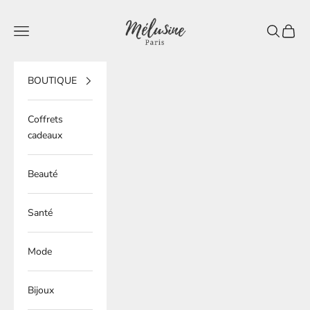
Passer au contenu
Mélusine Paris
Ouvrir la navigation
Ouvrir la 
Voir le
BOUTIQUE
Coffrets
cadeaux
Beauté
Santé
Mode
Bijoux