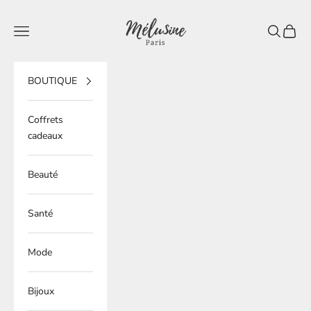
Passer au contenu
Mélusine Paris
Ouvrir la navigation
Ouvrir la 
Voir le
BOUTIQUE
Coffrets
cadeaux
Beauté
Santé
Mode
Bijoux