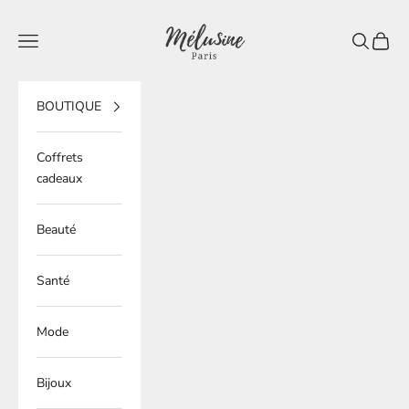
Passer au contenu
Mélusine Paris
Ouvrir la navigation
Ouvrir la 
Voir le
BOUTIQUE
Coffrets
cadeaux
Beauté
Santé
Mode
Bijoux