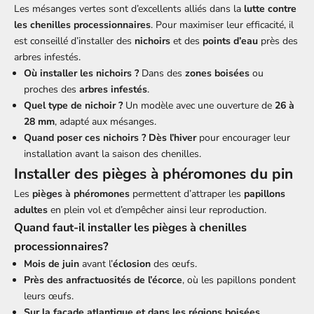
Les mésanges vertes sont d’excellents alliés dans la
lutte contre
les chenilles processionnaires
. Pour maximiser leur efficacité, il
est conseillé d’installer des
nichoirs
et des
points d’eau
près des
arbres infestés.
Où installer les nichoirs ?
Dans des
zones boisées
ou
proches des
arbres infestés
.
Quel type de nichoir ?
Un modèle avec une ouverture de
26 à
28 mm
, adapté aux mésanges.
Quand poser ces nichoirs ?
Dès l’hiver
pour encourager leur
installation avant la saison des chenilles.
Installer des
pièges à phéromones du pin
Les
pièges à phéromones
permettent d’attraper les
papillons
adultes
en plein vol et d’empêcher ainsi leur reproduction.
Quand faut-il installer les pièges à chenilles
processionnaires?
Mois de juin
avant l’
éclosion
des œufs.
Près des anfractuosités de l’écorce
, où les papillons pondent
leurs œufs.
Sur la façade atlantique et dans les régions boisées