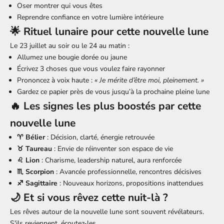
Oser montrer qui vous êtes
Reprendre confiance en votre lumière intérieure
🌟 Rituel lunaire pour cette nouvelle lune
Le 23 juillet au soir ou le 24 au matin :
Allumez une bougie dorée ou jaune
Écrivez 3 choses que vous voulez faire rayonner
Prononcez à voix haute :
« Je mérite d’être moi, pleinement. »
Gardez ce papier près de vous jusqu’à la prochaine pleine lune
🔥 Les signes les plus boostés par cette
nouvelle lune
♈ Bélier
: Décision, clarté, énergie retrouvée
♉ Taureau
: Envie de réinventer son espace de vie
♌ Lion
: Charisme, leadership naturel, aura renforcée
♏ Scorpion
: Avancée professionnelle, rencontres décisives
♐ Sagittaire
: Nouveaux horizons, propositions inattendues
🌙 Et si vous rêvez cette nuit-là ?
Les rêves autour de la nouvelle lune sont souvent révélateurs.
S'ils reviennent, écoutez-les.