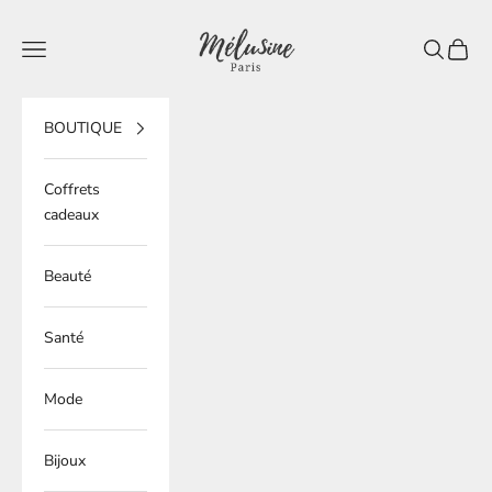
Passer au contenu
Mélusine Paris
Ouvrir la navigation
Ouvrir la 
Voir le
BOUTIQUE
Coffrets
cadeaux
Beauté
Santé
Mode
Bijoux