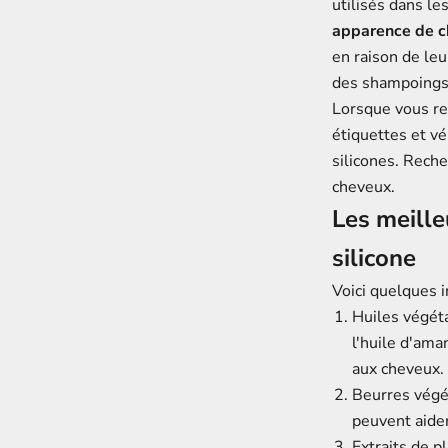
utilisés dans le
apparence de ch
en raison de leu
des shampoings c
Lorsque vous r
étiquettes et vé
silicones. Reche
cheveux.
Les meill
silicone
Voici quelques i
Huiles végéta
l'
huile d'ama
aux cheveux.
Beurres végé
peuvent aider
Extraits de p