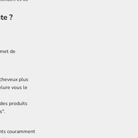
te ?
rmet de
 cheveux plus
velure vous le
des produits
s".
ients couramment