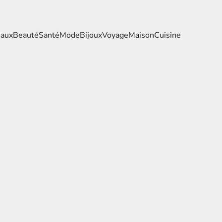
eaux
Beauté
Santé
Mode
Bijoux
Voyage
Maison
Cuisine