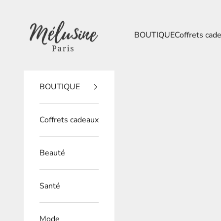
Passer au contenu
Mélusine Paris
BOUTIQUE
Coffrets cad
BOUTIQUE
Coffrets cadeaux
Beauté
Santé
Mode