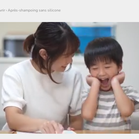
rir
›
Après-shampoing sans silicone