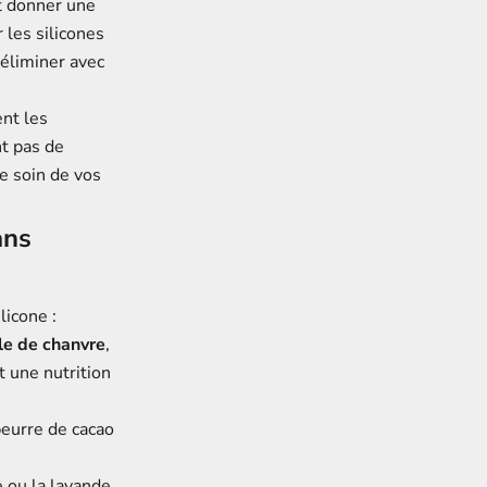
et donner une
 les silicones
 éliminer avec
ent les
nt pas de
e soin de vos
ans
licone :
ile de chanvre
,
t une nutrition
beurre de cacao
e
ou la
lavande
,