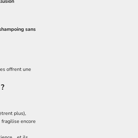
llusion
shampoing sans
es offrent une
 ?
trent plus),
 fragilise encore
ience… et ils