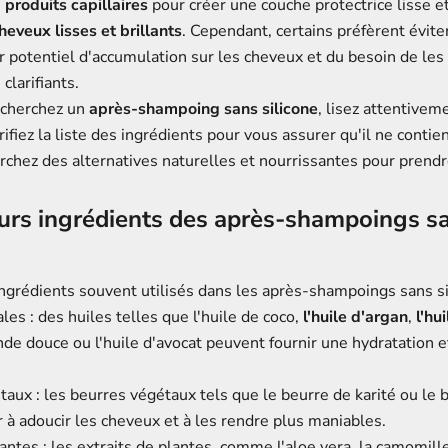
s
produits capillaires
pour créer une couche protectrice lisse 
eveux lisses et brillants
. Cependant, certains préfèrent éviter
r potentiel d'accumulation sur les cheveux et du besoin de les
larifiants.
echerchez un
après-shampoing sans silicone
, lisez attentivem
rifiez la liste des ingrédients pour vous assurer qu'il ne contie
rchez des alternatives naturelles et nourrissantes pour prendr
eurs ingrédients des après-shampoings s
ngrédients souvent utilisés dans les après-shampoings sans si
les : des huiles telles que l'
huile de coco
,
l'huile d'argan
,
l'hu
nde douce
ou l'
huile d'avocat
peuvent fournir une hydratation e
taux : les beurres végétaux tels que le
beurre de karité
ou le 
 à adoucir les cheveux et à les rendre plus maniables.
lantes : les extraits de plantes, comme l
'aloe vera
, la
camomill