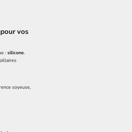
 pour vos
ue :
silicone
.
illaires
arence soyeuse,