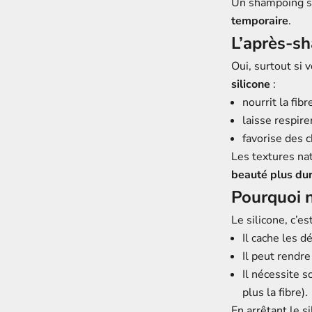
Un shampoing sa
temporaire
.
L’après-sh
Oui, surtout si
silicone
:
nourrit la fibr
laisse respire
favorise des 
Les textures na
beauté plus dur
Pourquoi n
Le silicone, c’
Il cache les d
Il peut rendre
Il nécessite s
plus la fibre).
En arrêtant le s