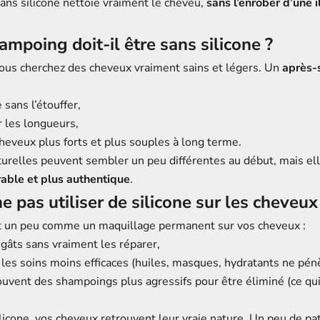
ns silicone nettoie vraiment le cheveu,
sans l’enrober d’une i
ampoing doit-il être sans silicone ?
 vous cherchez des cheveux vraiment sains et légers. Un
après-
e sans l’étouffer,
r les longueurs,
cheveux plus forts et plus souples à long terme.
turelles peuvent sembler un peu différentes au début, mais ell
able et plus authentique
.
e pas utiliser de silicone sur les cheveux
est un peu comme un maquillage permanent sur vos cheveux :
égâts sans vraiment les réparer,
 les soins moins efficaces (huiles, masques, hydratants ne pénè
ouvent des shampoings plus agressifs pour être éliminé (ce qui
ilicone, vos cheveux retrouvent leur vraie nature. Un peu de pat