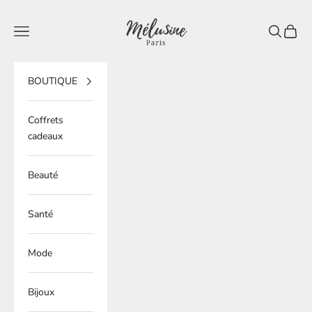
Passer au contenu
Mélusine Paris
Ouvrir la navigation
Ouvrir la 
Voir le
BOUTIQUE
Coffrets
cadeaux
Beauté
Santé
Mode
Bijoux