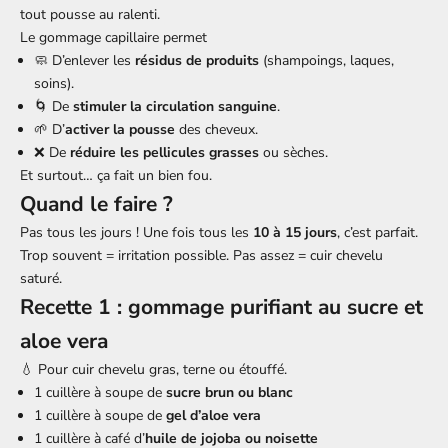
tout pousse au ralenti.
Le gommage capillaire permet
🧼 D’enlever les
résidus de produits
(shampoings, laques,
soins).
🌀 De
stimuler la circulation sanguine
.
🌱 D’
activer la pousse
des cheveux.
❌ De
réduire les pellicules grasses
ou sèches.
Et surtout… ça fait un bien fou.
Quand le faire ?
Pas tous les jours ! Une fois tous les
10 à 15 jours
, c’est parfait.
Trop souvent = irritation possible. Pas assez = cuir chevelu
saturé.
Recette 1 : gommage purifiant au sucre et
aloe vera
💧 Pour cuir chevelu gras, terne ou étouffé.
1 cuillère à soupe de
sucre brun ou blanc
1 cuillère à soupe de
gel d’aloe vera
1 cuillère à café d’
huile de jojoba ou noisette