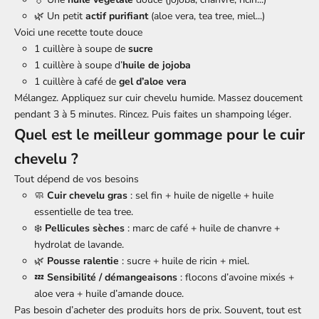
🌿 Un petit
actif purifiant
(aloe vera, tea tree, miel...)
Voici une recette toute douce
1 cuillère à soupe de
sucre
1 cuillère à soupe d’
huile de jojoba
1 cuillère à café de
gel d’aloe vera
Mélangez. Appliquez sur cuir chevelu humide. Massez doucement
pendant 3 à 5 minutes. Rincez. Puis faites un shampoing léger.
Quel est le meilleur gommage pour le cuir
chevelu ?
Tout dépend de vos besoins
🧼
Cuir chevelu gras
: sel fin + huile de nigelle + huile
essentielle de tea tree.
❄️
Pellicules sèches
: marc de café + huile de chanvre +
hydrolat de lavande.
🌿
Pousse ralentie
: sucre + huile de ricin + miel.
💤
Sensibilité / démangeaisons
: flocons d’avoine mixés +
aloe vera + huile d’amande douce.
Pas besoin d’acheter des produits hors de prix. Souvent, tout est