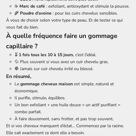
☕
Marc de café
: exfoliant, antioxydant et stimule la pousse.
🌾
Poudre d’avoine
: pour les cuirs chevelus sensibles.
À vous de choisir selon votre type de peau. Et de tester ce qui
vous fait du bien.
À quelle fréquence faire un gommage
capillaire ?
⏳
1 fois tous les 10 à 15 jours
, c’est l’idéal.
💦 Plus souvent si vous avez un cuir chevelu gras.
🛑 Jamais sur cuir chevelu irrité ou blessé.
En résumé,
Le
gommage cheveux maison
est simple, naturel et
économique.
Il purifie, stimule, équilibre.
Un bon exfoliant + une huile douce + un actif purifiant =
combo parfait.
À faire doucement, sans frotter, et pas trop souvent.
Et si vos cheveux manquent d’éclat… Commencez par la racine.
Elle sait exactement ce dont elle a besoin.