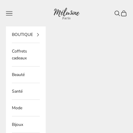
Passer au contenu
Mélusine Paris
Ouvrir la navigation
Ouvrir la 
Voir le
BOUTIQUE
Coffrets
cadeaux
Beauté
Santé
Mode
Bijoux