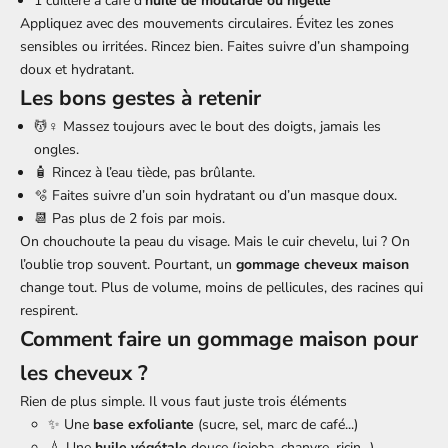
1 cuillère à café d’
huile de moutarde ou nigelle
Appliquez avec des mouvements circulaires. Évitez les zones
sensibles ou irritées. Rincez bien. Faites suivre d’un shampoing
doux et hydratant.
Les bons gestes à retenir
💆♀️ Massez toujours avec le bout des doigts, jamais les
ongles.
🧴 Rincez à l’eau tiède, pas brûlante.
🫧 Faites suivre d’un soin hydratant ou d’un masque doux.
📆 Pas plus de 2 fois par mois.
On chouchoute la peau du visage. Mais le cuir chevelu, lui ? On
l’oublie trop souvent. Pourtant, un
gommage cheveux maison
change tout. Plus de volume, moins de pellicules, des racines qui
respirent.
Comment faire un gommage maison pour
les cheveux ?
Rien de plus simple. Il vous faut juste trois éléments
✨ Une
base exfoliante
(sucre, sel, marc de café...)
💧 Une
huile végétale
douce (jojoba, chanvre, ricin...)