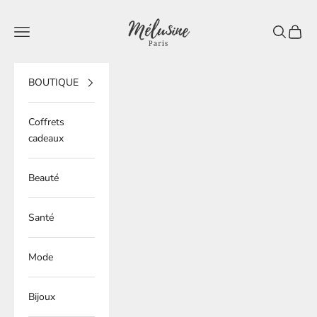
Passer au contenu
Mélusine Paris
Ouvrir la navigation
Ouvrir la 
Voir le
BOUTIQUE
Coffrets
cadeaux
Beauté
Santé
Mode
Bijoux