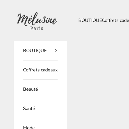
Passer au contenu
Mélusine Paris
BOUTIQUE
Coffrets cad
BOUTIQUE
Coffrets cadeaux
Beauté
Santé
Mode