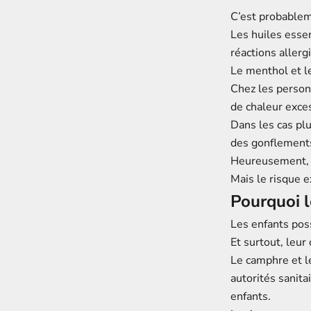
C’est probablem
Les huiles essen
réactions aller
Le menthol et l
Chez les person
de chaleur exces
Dans les cas pl
des gonflements,
Heureusement, c
Mais le risque e
Pourquoi l
Les enfants pos
Et surtout, leu
Le camphre et l
autorités sanita
enfants.