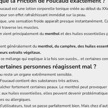
que la Friction de Foucaud exactement ?
oucaud est une lotion corporelle tonique créée au début du XXe 
our son effet rafraîchissant immédiat sur la peau.
ique, une sensation froide apparaît presque instantanément.
i traverse les muscles.
n vient principalement du
menthol
et des huiles essentielles 
tient généralement du
menthol, du camphre, des huiles essent
sieurs extraits végétaux.
ce mélange qui explique à la fois son succès… et certaines con
ertaines personnes réagissent mal ?
au reste un organe extrêmement sensible.
e Foucaud contient des substances très actives.
ssécher fortement certaines peaux. Le menthol peut provoquer 
t aux huiles essentielles, elles peuvent devenir problématique
es ou allergiques.
utilisateurs, tout se passe parfaitement bien. Mais chez d’aut