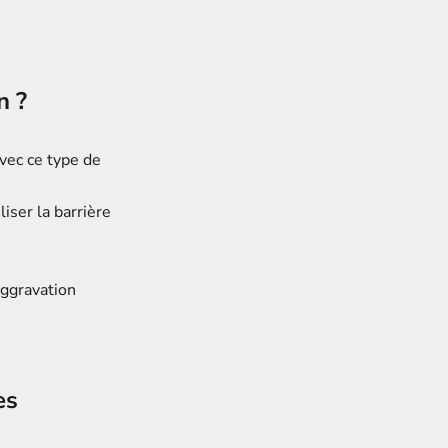
n ?
vec ce type de
liser la barrière
aggravation
es