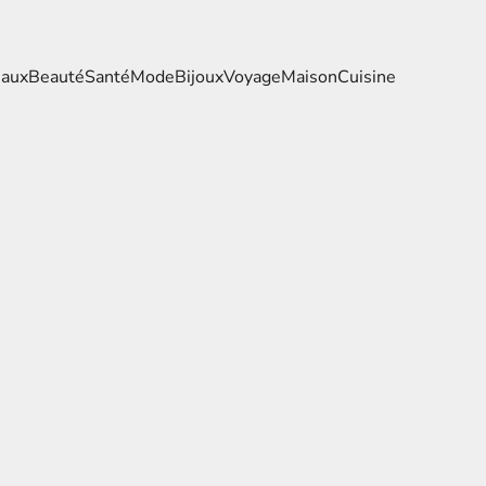
eaux
Beauté
Santé
Mode
Bijoux
Voyage
Maison
Cuisine