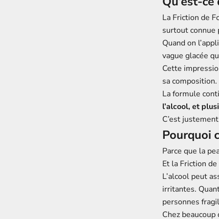
Qu’est-ce 
La Friction de F
surtout connue p
Quand on l’appl
vague glacée qu
Cette impressio
sa composition.
La formule con
l’alcool, et plu
C’est justement 
Pourquoi c
Parce que la pe
Et la Friction d
L’alcool peut a
irritantes. Quan
personnes fragil
Chez beaucoup d’