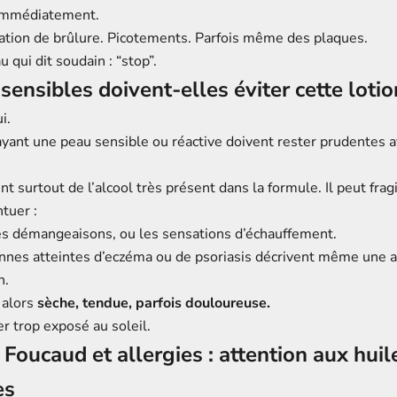
 immédiatement.
tion de brûlure. Picotements. Parfois même des plaques.
qui dit soudain : “stop”.
sensibles doivent-elles éviter cette lotio
i.
yant une peau sensible ou réactive doivent rester prudentes a
t surtout de l’alcool très présent dans la formule. Il peut fragi
tuer :
 les démangeaisons, ou les sensations d’échauffement.
nnes atteintes d’eczéma ou de psoriasis décrivent même une 
n.
 alors
sèche, tendue, parfois douloureuse.
 trop exposé au soleil.
e Foucaud et allergies : attention aux huil
es