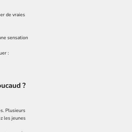
er de vraies
une sensation
uer :
Foucaud ?
s. Plusieurs
ez les jeunes