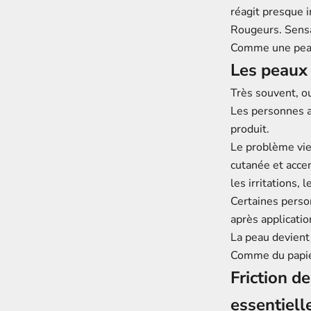
réagit presque
Rougeurs. Sensa
Comme une peau 
Les peaux 
Très souvent, ou
Les personnes a
produit.
Le problème vien
cutanée et accen
les irritations,
Certaines perso
après applicatio
La peau devient
Comme du papier
Friction d
essentiell