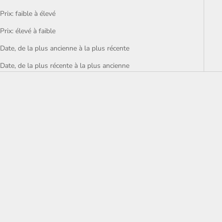
Prix: faible à élevé
Prix: élevé à faible
Date, de la plus ancienne à la plus récente
Date, de la plus récente à la plus ancienne
Masque Cheveux au Chanvre
Après Shampoing Masque
Cheveux au Monoï
Prix de vente
€18,00
Prix de vente