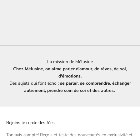
Cheveux soins capillaires Le
meilleur combo
Prix de vente
€36,00
La mission de Mélusine
Chez Mélusine, on aime parler d’amour, de rêves, de soi,
d'émotions.
Des sujets qui font écho :
se parler
,
se comprendre
,
échanger
autrement, prendre soin de soi et des autres.
Rejoins le cercle des fées
Ton avis compte! Reçois et teste des nouveautés en exclusivité et