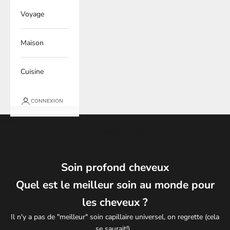
Voyage
Maison
Cuisine
CONNEXION
Panier
Votre panier est vide
Soin profond cheveux
Quel est le meilleur soin au monde pour
les cheveux ?
Il n'y a pas de "meilleur" soin capillaire universel, on regrette (cela
se saurait!)...