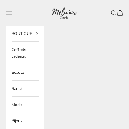
Passer au contenu
Mélusine Paris
Ouvrir la navigation
Ouvrir la 
Voir le
BOUTIQUE
Coffrets
cadeaux
Beauté
Santé
Mode
Bijoux