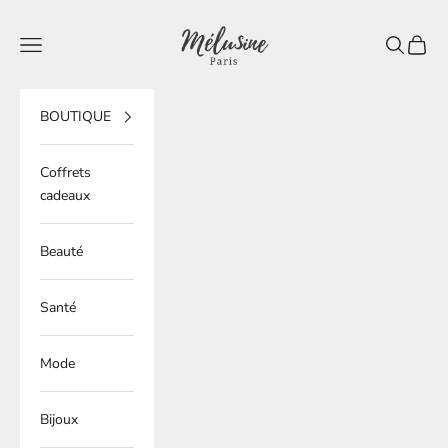
Passer au contenu
Mélusine Paris
Ouvrir la navigation
Ouvrir la 
Voir le
BOUTIQUE
Coffrets
cadeaux
Beauté
Santé
Mode
Bijoux