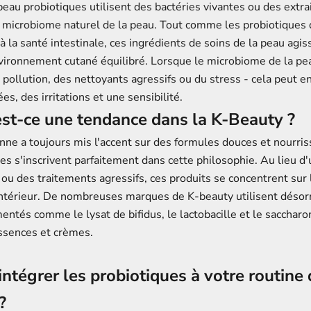
peau probiotiques utilisent des bactéries vivantes ou des extr
e microbiome naturel de la peau. Tout comme les probiotiques 
à la santé intestinale, ces ingrédients de soins de la peau agi
vironnement cutané équilibré. Lorsque le microbiome de la pe
a pollution, des nettoyants agressifs ou du stress - cela peut e
es, des irritations et une sensibilité.
st-ce une tendance dans la K-Beauty ?
ne a toujours mis l'accent sur des formules douces et nourriss
es s'inscrivent parfaitement dans cette philosophie. Au lieu d'u
 ou des traitements agressifs, ces produits se concentrent sur
'intérieur. De nombreuses marques de K-beauty utilisent déso
entés comme le lysat de bifidus, le lactobacille et le saccha
ssences et crèmes.
tégrer les probiotiques à votre routine 
?