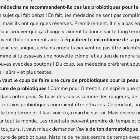
 médecins ne recommandent-ils pas les probiotiques pour la
un sujet qui fait débat ! En fait, les médecins ne sont pas comp
, mais ils ont quelques réserves. Premièrement, il n’y a pas e
pour prouver que ça change vraiment la donne sur le long terme
uvent théoriquement aider à
équilibrer le microbiome de la p
au est unique, certains produits peuvent ne pas être adaptés 
mme si tu essayais une nouvelle crème, et au lieu de rendre t
trouves avec des boutons ! Du coup, les médecins préfèrent sou
 « sûrs » et plus testés.
a vaut le coup de faire une cure de probiotiques pour la peau 
cure de probiotiques
! Comme pour l’intestin, on espère que ça
 dans notre peau. Si tu as des soucis comme des rougeurs, de l
certains probiotiques pourraient être efficaces. Cependant, une
le long terme et il faut voir si ça marche sur toi. Mais encore un
r tout le monde. Les résultats peuvent prendre du temps et ç
toujours, il vaut mieux demander l
’avis de ton dermatologue
cure de probiotiques, histoire de ne pas perdre de temps avec 