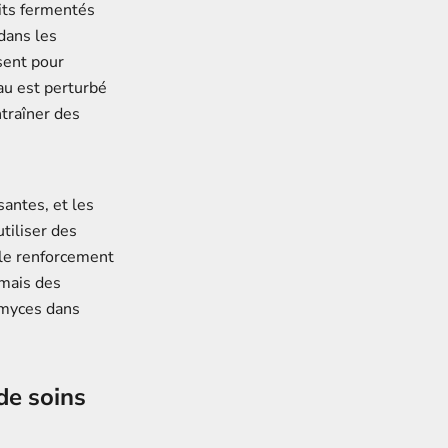
aits fermentés
dans les
ssent pour
au est perturbé
ntraîner des
antes, et les
tiliser des
 le renforcement
rmais des
romyces dans
de soins