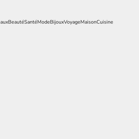
eaux
Beauté
Santé
Mode
Bijoux
Voyage
Maison
Cuisine