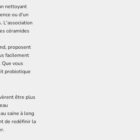
un nettoyant
sence ou d'un
. L'association
les céramides
and
, proposent
us facilement
. Que vous
uit probiotique
vèrent être plus
peau
au saine à long
t de redéfinir la
r.