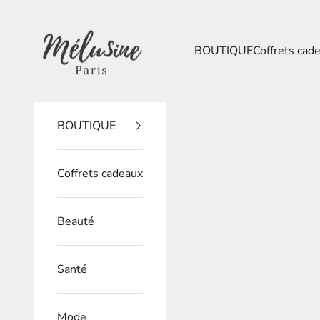
Passer au contenu
Mélusine Paris
BOUTIQUE
Coffrets cad
BOUTIQUE
Coffrets cadeaux
Beauté
Santé
Mode