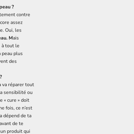
 peau ?
lètement contre
ncore assez
. Oui, les
eau. M
ais
à tout le
a peau plus
vent des
?
 va réparer tout
a sensibilité ou
 « cure » doit
e fois, ce n’est
a dépend de ta
avant de te
un produit qui