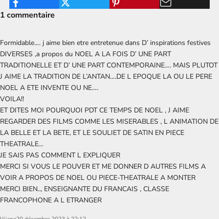
1 commentaire
Formidable…. j aime bien etre entretenue dans D’ inspirations festives
DIVERSES ,a propos du NOEL A LA FOIS D’ UNE PART
TRADITIONELLE ET D’ UNE PART CONTEMPORAINE…. MAIS PLUTOT
J AIME LA TRADITION DE L’ANTAN….DE L EPOQUE LA OU LE PERE
NOEL A ETE INVENTE OU NE….
VOILA!!
ET DITES MOI POURQUOI PDT CE TEMPS DE NOEL , J AIME
REGARDER DES FILMS COMME LES MISERABLES , L ANIMATION DE
LA BELLE ET LA BETE, ET LE SOULIET DE SATIN EN PIECE
THEATRALE…
JE SAIS PAS COMMENT L EXPLIQUER
MERCI SI VOUS LE POUVER ET ME DONNER D AUTRES FILMS A
VOIR A PROPOS DE NOEL OU PIECE-THEATRALE A MONTER
MERCI BIEN.., ENSEIGNANTE DU FRANCAIS , CLASSE
FRANCOPHONE A L ETRANGER
liliane
20 décembre 2023 à 22:12