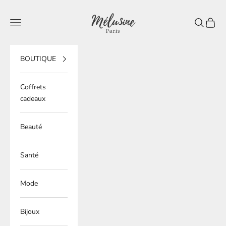
Passer au contenu
Mélusine Paris
Ouvrir la navigation
Ouvrir la 
Voir le
BOUTIQUE
Coffrets
cadeaux
Beauté
Santé
Mode
Bijoux