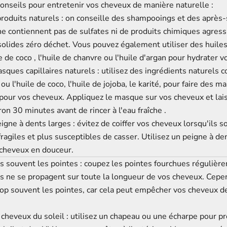
conseils pour entretenir vos cheveux de manière naturelle :
produits naturels : on conseille des shampooings et des
après
ne contiennent pas de sulfates ni de produits chimiques agress
olides
zéro déchet. Vous pouvez également utiliser des huile
le de coco
,
l'huile de chanvre
ou l'huile d'argan pour hydrater v
sques capillaires naturels : utilisez des ingrédients naturels 
 ou l'huile de coco, l'huile de jojoba, le karité, pour faire des 
pour vos cheveux. Appliquez le masque sur vos cheveux et lais
ron 30 minutes avant de rincer à
l'eau fraîche
.
igne à dents larges
: évitez de coiffer vos cheveux lorsqu'ils s
 fragiles et plus susceptibles de casser. Utilisez un
peigne à de
cheveux en douceur.
s souvent les pointes : coupez les pointes fourchues régulièr
es ne se propagent sur toute la longueur de vos cheveux. Cepe
rop souvent les pointes, car cela peut empêcher vos cheveux d
cheveux du soleil : utilisez un chapeau ou une écharpe pour p