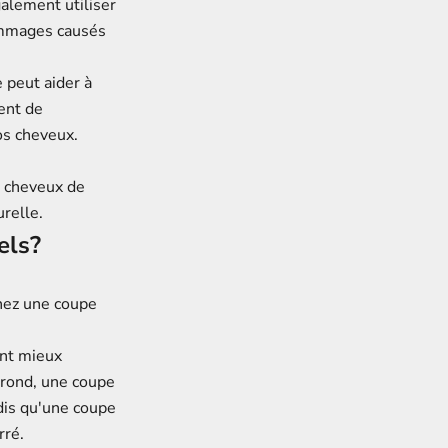
alement utiliser
ommages causés
 peut aider à
ent de
os cheveux.
s cheveux de
urelle.
els?
chez une coupe
ont mieux
 rond, une coupe
dis qu'une coupe
rré.