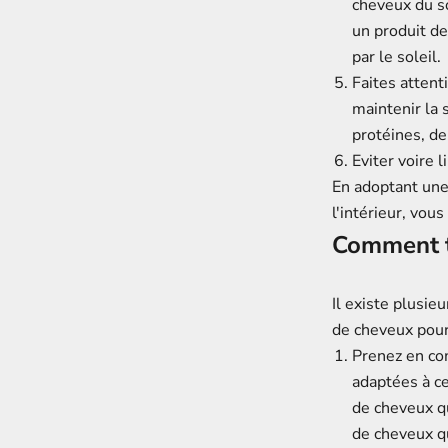
cheveux du so
un
produit de
par le soleil.
Faites attent
maintenir la
protéines, de
Eviter voire 
En adoptant une 
l'intérieur, vo
Comment t
Il existe plusi
de cheveux pour
Prenez en co
adaptées à ce
de cheveux q
de cheveux qu