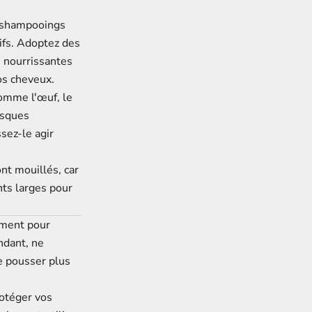
-shampooings
ifs. Adoptez des
s nourrissantes
os cheveux.
comme l'œuf, le
masques
sez-le agir
ont mouillés, car
nts larges
pour
ement pour
ndant, ne
e pousser plus
rotéger vos