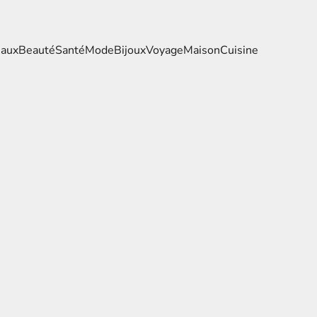
eaux
Beauté
Santé
Mode
Bijoux
Voyage
Maison
Cuisine