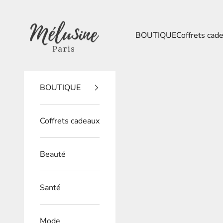
Passer au contenu
Mélusine Paris
BOUTIQUE
Coffrets cad
BOUTIQUE
Coffrets cadeaux
Beauté
Santé
Mode