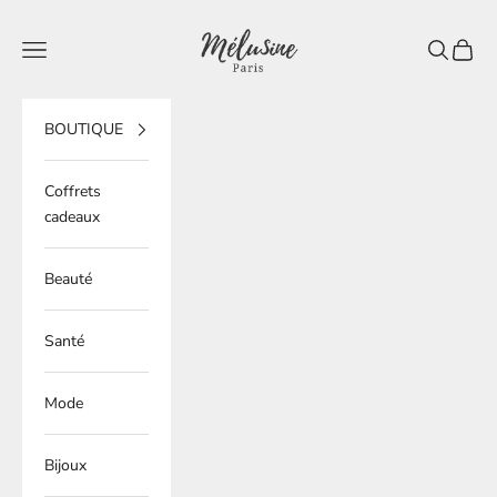
Passer au contenu
Mélusine Paris
Ouvrir la navigation
Ouvrir la 
Voir le
BOUTIQUE
Coffrets
cadeaux
Beauté
Santé
Mode
Bijoux