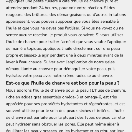
Appliquez une petite cuillère à café d'huile de chanvre pure et
attendez pendant 24 heures, pour voir votre réaction. Si des
rougeurs, des brûlures, des démangeaisons ou d'autres irritations
apparaissent, vous pouvez supposer que vous êtes sensible à
l'huile et que vous ne devez pas l'utiliser. Si vous ne voyez ou ne
sentez aucune réaction, le produit vous convient. Si vous utilisez
l'huile de chanvre pour traiter l'acné et que vous voulez l'appliquer
de manière topique, appliquez l'huile directement sur une peau
propre et laissez-la agir pendant une à deux minutes avant de la
laver à l'eau chaude. Suivez avec l'application de notre
gelée
démaquillante au chanvre
pour démaquiller votre peau, puis
hydratez votre peau avec notre
crème radieuse au chanvre
.
Est-ce que l'huile de chanvre est bon pour la peau ?
Nous adorons l'huile de chanvre pour la peau ! L'huile de chanvre,
riche en acides gras essentiels oméga-3 et oméga-6, est très
appréciée pour ses propriétés hydratantes et régénérantes, et est
souvent utilisée pour le soin des peaux sèches et irritées. L'huile
de chanvre est parfaite pour la plupart des types de peau car elle
peut hydrater sans obstruer les pores. Elle peut même aider à
équilibrer les peaux grasses, en les hydratant et en régulant leur