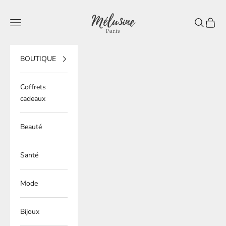
Passer au contenu
Mélusine Paris
Ouvrir la navigation
Ouvrir la 
Voir le
BOUTIQUE
Coffrets
cadeaux
Beauté
Santé
Mode
Bijoux