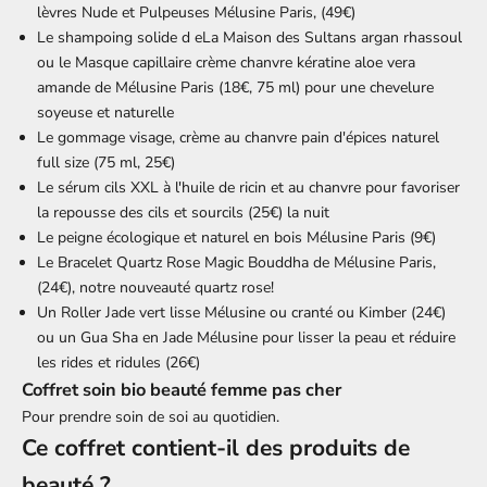
lèvres Nude et Pulpeuses Mélusine Paris, (49€)
Le shampoing solide d eLa Maison des Sultans argan rhassoul
ou le
Masque capillaire crème chanvre
kératine aloe vera
amande de Mélusine Paris (18€, 75 ml) pour une chevelure
soyeuse et naturelle
Le
gommage visage,
crème au chanvre pain d'épices naturel
full size (75 ml, 25€)
Le
sérum cils
XXL à l'huile de ricin et au chanvre pour favoriser
la repousse des cils et sourcils (25€) la nuit
Le
peigne
écologique et naturel en bois Mélusine Paris (9€)
Le
Bracelet Quartz
Rose Magic Bouddha de Mélusine Paris,
(24€), notre nouveauté quartz rose!
Un
Roller Jade vert
lisse Mélusine ou cranté
ou Kimber (24€)
ou un
Gua Sha en Jade
Mélusine pour lisser la peau et réduire
les rides et ridules (26€)
Coffret soin bio beauté femme pas cher
Pour
prendre soin de soi
au quotidien.
Ce coffret contient-il des produits de
beauté ?