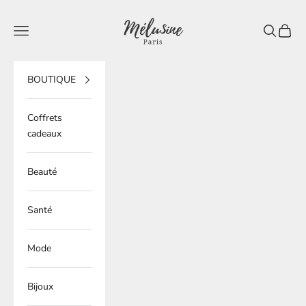
Passer au contenu
Mélusine Paris
Ouvrir la navigation
Ouvrir la 
Voir le
BOUTIQUE
Coffrets
cadeaux
Beauté
Santé
Mode
Bijoux