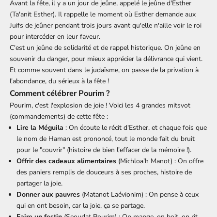
Avant la fête, il y a un jour de jeûne, appelé le jeûne d'Esther
(Ta'anit Esther). Il rappelle le moment où Esther demande aux
Juifs de jeûner pendant trois jours avant qu'elle n'aille voir le roi
pour intercéder en leur faveur.
C'est un jeûne de solidarité et de rappel historique. On jeûne en
souvenir du danger, pour mieux apprécier la délivrance qui vient.
Et comme souvent dans le judaïsme, on passe de la privation à
l'abondance, du sérieux à la fête !
Comment célébrer Pourim ?
Pourim, c'est l'explosion de joie ! Voici les 4 grandes mitsvot
(commandements) de cette fête :
Lire la Méguila
: On écoute le récit d'Esther, et chaque fois que
le nom de Haman est prononcé, tout le monde fait du bruit
pour le "couvrir" (histoire de bien l'effacer de la mémoire !).
Offrir des cadeaux alimentaires
(Michloa'h Manot) : On offre
des paniers remplis de douceurs à ses proches, histoire de
partager la joie.
Donner aux pauvres
(Matanot Laévionim) : On pense à ceux
qui en ont besoin, car la joie, ça se partage.
Faire un festin
(Seoudat Pourim) : On mange, on boit, on rit…