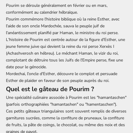
Pourim se déroule généralement en février ou en mars,
conformément au calendrier hébraïque.
Pourim commémore l'histoire biblique où la reine Esther, avec
l'aide de son oncle Mardochée, sauva le peuple juif de
l'anéantissement planifié par Haman, le ministre du roi perse.
L'histoire de Pourim est centrée autour de la figure d'Esther, une
jeune femme juive qui devient la reine du roi perse Xerxès I
(Achashverosh en hébreu). Le méchant Haman, le vizir du roi,
complotant de détruire tous les Juifs de l'Empire perse, fixe une
date pour le génocide.
Mordechai, l'oncle d'Esther, découvre le complot et persuade
Esther de plaider en faveur de son peuple auprès du roi.
Quel est le gâteau de Pourim ?
Une spécialité culinaire associée à Pourim est les "hamantaschen"
(parfois orthographiées "hamantashen" ou "hamentaschen").
Ces petits gâteaux triangulaires sont souvent remplis de diverses
garnitures sucrées, comme la confiture de pruneaux, la confiture
de fruits, la pâte de coings, le chocolat, ou même des noix et des
graines de pavot.